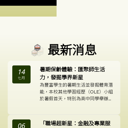
最新消息
暑期保齡體驗：匯聚師生活
14
力，發掘學界新星
七月
為豐富學生的暑期生活並發掘體育潛
能，本校其他學習經歷（OLE）小組
於暑假首天，特別為高中同學舉辦了
為期4小時的*「暑期保齡球體驗活
動」。
「職場超新星：金融及專業服
06