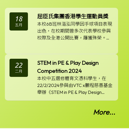
屈臣氏集團香港學生運動員獎
18
本校6B班林漚泓同學因手球項目表現
五月
出色，在校期間曾多次代表學校參與
校際及全港公開比賽，屨獲殊榮。今
年更協助彩天手球隊奪得九龍區(第二
林漚泓同學除積極進行訓練參加比賽
組)冠軍及打入全港精英賽。
外，今年更獲選香港男子U18手球代表
隊出戰第一屆全國學生(青年)運動
STEM in PE & Play Design
22
會，最後為香港隊奪得全國第八名。
Competition 2024
二月
而在對陣山西太原隊之比賽中取得當
本校中五選修體育文憑科學生，在
場最有價值球員（MVP）。經過校方
22/2/2024參與由VTC x鵬程慈善基金
推薦及「屈臣氏集團香港學生運動員
舉辦《STEM in PE & Play Design
獎」之顧問委員審核後，林漚泓同學
Competition》中學組，喜獲兩項殊
獲選為2023-2024年度「屈臣氏集團
榮，分別是「創意大獎」及「我最喜
香港學生運動員獎」得獎者之一，並
More...
愛設計大獎冠軍」。而陳文傑老師則
於5月18日出席頒獎典禮。
獲得「最佳領隊」獎盃。