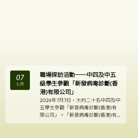
職場探訪活動──中四及中五
07
級學生參觀「新發病毒診斷(香
七月
港)有限公司」
2026年7月7日，大約二十名中四及中
五學生參觀「新發病毒診斷(香港)有
限公司」。「新發病毒診斷(香港)有
限公司」為生物科技公司，致力於研
發醫療及病毒檢測的相關科技。公司
高級工程總監曾鈺麟博士為彩天校