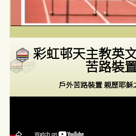
彩虹邨天主教英
苦路裝
戶外苦路裝置 親歷耶穌