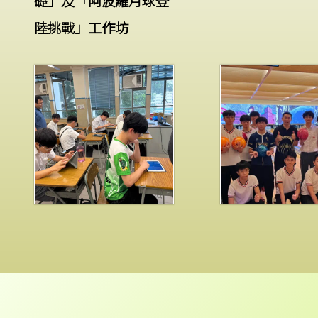
礎」及「阿波羅月球登
陸挑戰」工作坊