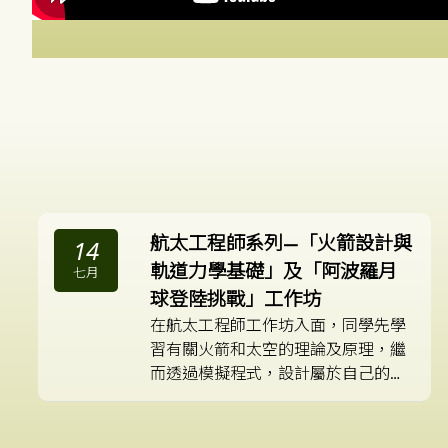
航太工程師系列—「火箭設計與
14
軌道力學基礎」及「阿波羅月
七月
球登陸挑戰」工作坊
在航太工程師工作坊入面，同學先學
習有關火箭和太空的理論及原理，繼
而透過模擬程式，設計屬於自己的火
箭，嘗試登陸月球及圍繞地球航行之
類的仼務。同學透過自行嘗試，提升
解難能力，而當他們成功完成仼務