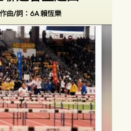
曲/詞：6A 賴恆樂