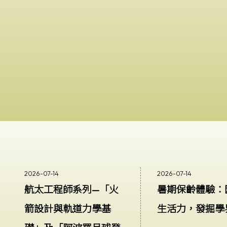
時，同學們表現格外高興。是次其他
學習經歷不但增加了他們在航天的知
識，更令他們自信大大提高。
2026-07-14
2026-07-14
航太工程師系列—「火
暑期保齡體驗：
箭設計與軌道力學基
生活力，發掘學