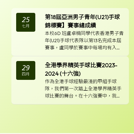
第18屆亞洲男子青年(U21)手球
25
錦標賽】賽事總成績
七月
本校6D 班盧卓楠同學代表香港男子青
年(U21)手球代表隊以第13名完成本屆
賽事，盧同學於賽事中每場均有入
球，共入十一球，而其中於名次賽
中，港隊以一分之差惜敗印度，於賽
全港學界精英手球比賽2023-
29
事中球員均獲得寶貴經驗，但港隊仍
2024 (十六強)
四月
表現出不屈不撓之精神，值得大家繼
作為全港手球經驗最淺的甲組手球
續鼓勵及支持。
隊，我們第一次踏上全港學界精英手
球比賽的舞台。在十六強賽中，我們
迎戰了港九區第一組別球隊英皇書
院。上半場，彩天下一度將比數拉開
至13：8，但由於經驗尚淺，對手追平
以16：16賽和。最終，我們以七公呎
決勝，以4：1的成績勝出比賽。