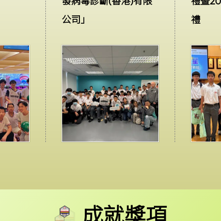
發病毒診斷(香港)有限
禮暨2
公司」
禮
成就獎項