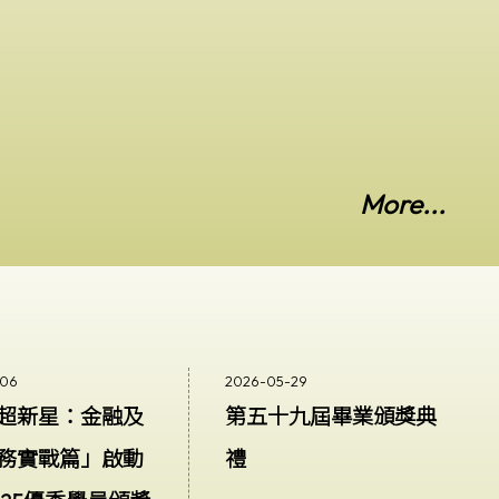
友，他親身向一眾學弟們分享其職場
生涯的所見所感，讓同學獲得最前線
的就業情報，及早裝備自己。
More...
-06
2026-05-29
超新星：金融及
第五十九屆畢業頒獎典
務實戰篇」啟動
禮