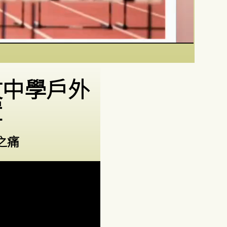
文中學戶外
置
之痛