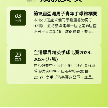
第18屆亞洲男子青年手球錦標賽
03
本校6D班盧卓楠同學獲選香港男子
七月
U21隊，並將參與兩年一屆之第18屆亞
洲男子青年(U21)手球錦標賽，賽事於
約旦安曼舉行，為期十一天。整個賽
事共十三隊亞洲球隊出戰，盧卓楠同
學於分組將有機會對戰巴林及沙地阿
全港學界精英手球比賽2023-
29
拉伯，希望盧卓楠同學能繼續努力，
2024 (八強)
四月
為香港爭光。
在八強賽中，我們迎戰了沙西區冠軍
隊伍德信中學。這所學校是2018-
2019年度手球精英賽的亞軍，並且是
精英賽的常客。欠缺大賽經驗的彩
對於一支只成立了十八個月的手球隊
天，一開賽被打出5：0的攻勢，但隊
來說，能夠進入全港精英賽實在是難
長盧卓楠展現了出色的領導能力，帶
能可貴。這也為疫情後的彩天帶來了
領球隊迅速追平比分，上半場以8：8
喜訊和曙光。我們希望這次的成就能
平局結束。在下半場，彩天展現出了
夠為彩天帶來正面的影響，讓更多人