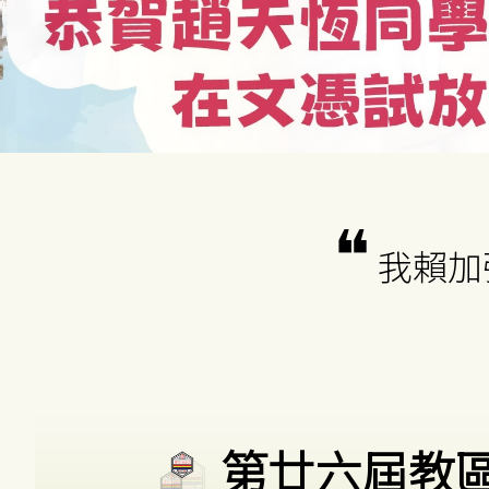
我賴加
第廿六屆教