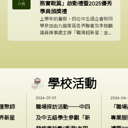
務實戰篇」啟動禮暨2025優秀
六月
學員頒獎禮
上學年的暑假，四位中五級企會財同
學參加由九龍東區各界聯會及李鎧麟
議員辦事處主辦「職場超新星：金融
及專業服務實戰篇」暑期職能體驗計
劃，透過為期四個半天的活動讓參與
學生親身接觸蘇黎世保險（香港）的
核心業務部門，包括客戶服務、理賠
及產品策劃。學生將由來自該企業各
部門的代表帶領，透過實地參觀、工
學校活動
作觀察及互動問答，了解各部門的職
責與運作，幫助學生掌握實用技能，
並了解保險行業的最新發展議題。
2026-07-07
2026-06
匯聚師
職場探訪活動──中四
「職場
界新星
及中五級學生參觀「新
專業服