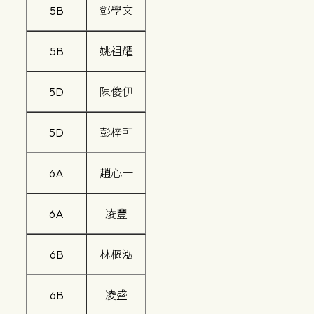
5B
鄧學文
5B
姚祖耀
5D
陳俊伊
5D
彭梓軒
6A
趙心一
6A
凌豐
6B
林樞泓
6B
凌盛