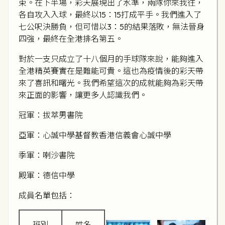
束。在下半場，彩天展現出了水準，兩隊你來我往，
各自攻入入球，最終以15：15打成平手。我們進入了
七公呎決勝負，但可惜以3：5的結果落敗，無法晉身
四強，最終在全港排名第五。
對於一支只成立了十八個月的手球隊來說，能夠進入
全港精英賽實在是難能可貴。這也為疫情後的彩天帶
來了喜訊和曙光。我們希望這次的成就能夠為彩天帶
來正面的影響，讓更多人認識我們。
冠軍：拔萃男書院
亞軍：心誠中學基督教香港信義會心誠中學
季軍：喇沙書院
殿軍：德信中學
成員名單包括：
班別
姓名