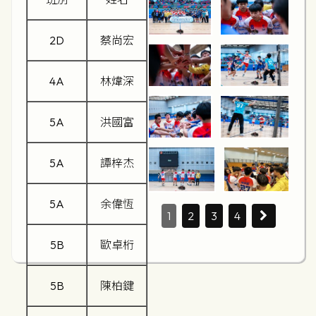
2D
蔡尚宏
4A
林煒深
5A
洪國富
5A
譚梓杰
5A
余偉恆
1
2
3
4
5B
歐卓桁
5B
陳柏鍵