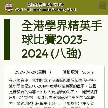
T
彩虹邨天主教英文中學
Choi Hung Estate Catholic Secondary School
全港學界精英手
球比賽2023-
2024 (八強)
2024-04-29 (星期一)
活動類別：Sports
在八強賽中，我們迎戰了沙西區冠軍隊伍德信中學。
這所學校是2018-2019年度手球精英賽的亞軍，並且
是精英賽的常客。欠缺大賽經驗的彩天，一開賽被打
出5：0的攻勢，但隊長盧卓楠展現了出色的領導能
力，帶領球隊迅速追平比分，上半場以8：8平局結