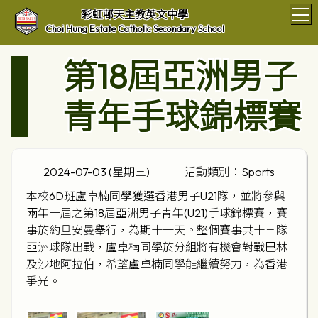
T
彩虹邨天主教英文中學
Choi Hung Estate Catholic Secondary School
第18屆亞洲男子
青年手球錦標賽
2024-07-03 (星期三)
活動類別：Sports
本校6D班盧卓楠同學獲選香港男子U21隊，並將參與
兩年一屆之第18屆亞洲男子青年(U21)手球錦標賽，賽
事於約旦安曼舉行，為期十一天。整個賽事共十三隊
亞洲球隊出戰，盧卓楠同學於分組將有機會對戰巴林
及沙地阿拉伯，希望盧卓楠同學能繼續努力，為香港
爭光。