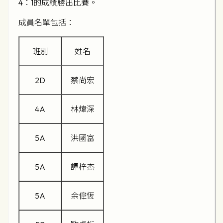
4：1的成績勝出比賽。
成員名單包括：
班別
姓名
2D
蔡尚宏
4A
林煒深
5A
洪國富
5A
譚梓杰
5A
余偉恆