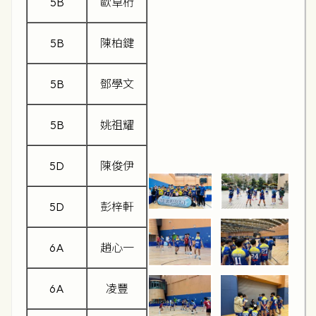
5B
歐卓桁
5B
陳柏鍵
5B
鄧學文
5B
姚祖耀
5D
陳俊伊
5D
彭梓軒
6A
趙心一
6A
凌豐