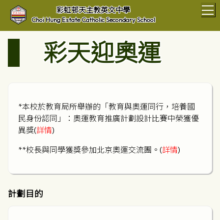
T
彩虹邨天主教英文中學
Choi Hung Estate Catholic Secondary School
彩天迎奧運
*本校於教育局所舉辦的「教育與奧運同行，培養國
民身份認同」：奧運教育推廣計劃設計比賽中榮獲優
異獎(
詳情
)
**校長與同學獲獎參加北京奧運交流團。(
詳情
)
計劃目的