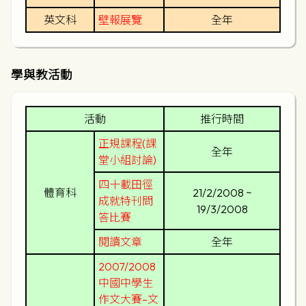
英文科
壁報展覽
全年
學與教活動
活動
推行時間
正規課程(課
全年
堂小組討論)
四十載田徑
體育科
21/2/2008 ~
成就特刊問
19/3/2008
答比賽
閱讀文章
全年
2007/2008
中國中學生
作文大賽–文