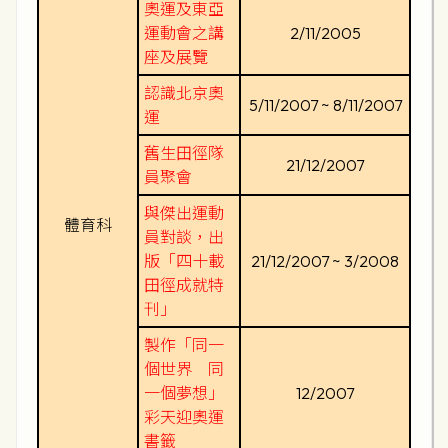
奧運及東亞
運動會之講
2/11/2005
座及展覽
認識北京奧
5/11/2007 ~ 8/11/2007
運
舊生田徑隊
21/12/2007
員聚會
與傑出運動
體育科
員對談，出
版「四十載
21/12/2007 ~ 3/2008
田徑成就特
刊」
製作「同一
個世界 同
一個夢想」
12/2007
彩天迎奧運
書籤