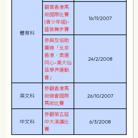
觀賞香港馬
術國際比賽
16/11/2007
(青少年組)–
盛裝舞步賽
體育科
參與及協助
籌辦「北京
香港．奧運
24/2/2008
同心–黃大仙
區學界運動
會」
參觀香港馬
英文科
術總會國際
26/10/2007
馬術比賽
參觀第五屆
中文科
中大演講比
6/3/2008
賽