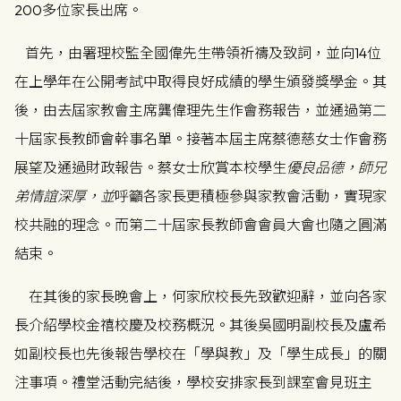
200多位家長出席。
首先，由署理校監全國偉先生帶領祈禱及致詞，並向14位
在上學年在公開考試中取得良好成績的學生頒發獎學金。其
後，由去屆家教會主席龔偉理先生作會務報告，並通過第二
十屆家長教師會幹事名單。接著本屆主席蔡德慈女士作會務
展望及通過財政報告。蔡女士欣賞本校學生
優良品德，師兄
弟情誼深厚，並
呼籲各家長更積極參與家教會活動，實現家
校共融的理念。而第二十屆家長教師會會員大會也隨之圓滿
結束。
在其後的家長晚會上，何家欣校長先致歡迎辭，並向各家
長介紹學校金禧校慶及校務概況。其後吳國明副校長及盧希
如副校長也先後報告學校在「學與教」及「學生成長」的關
注事項。禮堂活動完結後，學校安排家長到課室會見班主