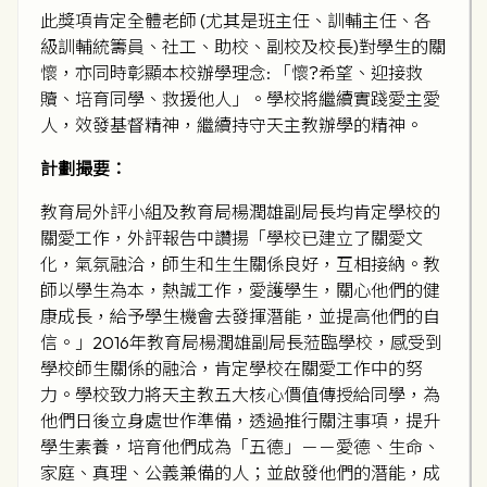
此獎項肯定全體老師 (尤其是班主任、訓輔主任、各
級訓輔統籌員、社工、助校、副校及校長)對學生的關
懷，亦同時彰顯本校辦學理念: 「懷?希望、迎接救
贖、培育同學、救援他人」。學校將繼續實踐愛主愛
人，效發基督精神，繼續持守天主教辦學的精神。
計劃撮要：
教育局外評小組及教育局楊潤雄副局長均肯定學校的
關愛工作，外評報告中讚揚「學校已建立了關愛文
化，氣氛融洽，師生和生生關係良好，互相接納。教
師以學生為本，熱誠工作，愛護學生，關心他們的健
康成長，給予學生機會去發揮潛能，並提高他們的自
信。」2016年教育局楊潤雄副局長蒞臨學校，感受到
學校師生關係的融洽，肯定學校在關愛工作中的努
力。學校致力將天主教五大核心價值傳授給同學，為
他們日後立身處世作準備，透過推行關注事項，提升
學生素養，培育他們成為「五德」－－愛德、生命、
家庭、真理、公義兼備的人；並啟發他們的潛能，成