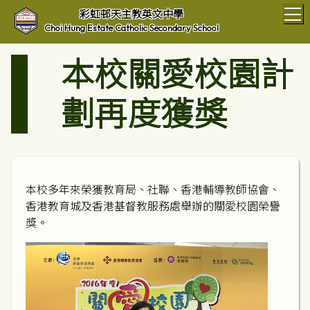
T
彩虹邨天主教英文中學
Choi Hung Estate Catholic Secondary School
本校關愛校園計
劃再度獲獎
本校多年來榮獲教育局、社聯、香港輔導教師協會、
香港教育城及香港基督教服務處舉辦的關愛校園榮譽
獎。