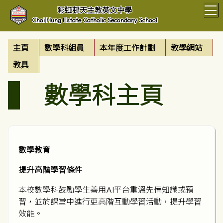
T
彩虹邨天主教英文中學
Choi Hung Estate Catholic Secondary School
主頁
數學科組員
本年度工作計劃
教學網站
教具
數學科主頁
數學教育
提升高階學習條件
本校數學科鼓勵學生善用AI平台重溫先備知識或預
習，並於課堂中進行更高階互動學習活動，提升學習
效能。