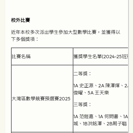
校外比賽
近年本校多次派出學生參加大型數學比賽，並獲得以
下多個獎項：
比賽名稱
獲獎學生名單(2024-25班別)
二等獎：
1A 史正源、2A 陳澤煇、2A
俊曜、5A 王天樂
大灣區數學競賽預選賽2025
三等獎：
1A 范鎧嘉、1A 何問書、1A
城、1B洪銘澤、2B周子聪、