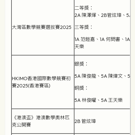
二等獎：
2A 陳澤煇、2B管炫璋、5A
大灣區數學競賽選拔賽2025
三等獎：
1A 范鎧嘉、1A 何問書、1A 
天樂
銀獎：
5A 陳俊龍、5A 陳煒文、5
HKIMO香港國際數學競賽初
賽2025(香港賽區)
銅獎：
5A 林俊曜、5A 王天樂
《港澳盃》港澳數學奧林匹
2B 管炫璋
克公開賽