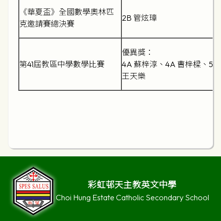
《華夏盃》全國數學奧林匹
2B 管炫璋
克邀請賽總決賽
優異獎：
第41屆教區中學數學比賽
4A 蘇梓淳、4A 曹梓樑、5A
王天樂
彩虹邨天主教英文中學
Choi Hung Estate Catholic Secondary School