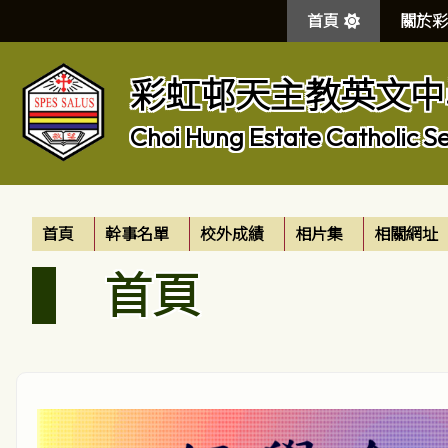
首頁
關於彩
彩虹邨天主教英文中
Choi Hung Estate Catholic S
首頁
幹事名單
校外成績
相片集
相關網址
首頁