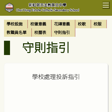
T
彩虹邨天主教英文中學
Choi Hung Estate Catholic Secondary School
學校設施
校徽意義
花磚意義
校歌
校服
教職員名單
校曆表
守則指引
守則指引
學校處理投訴指引