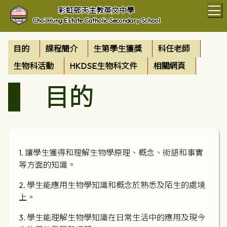
T
彩虹邨天主教英文中學
Choi Hung Estate Catholic Secondary School
目的
課程簡介
生第學生獲獎
科任老師
生物科活動
HKDSE生物科文件
相關網頁
目的
1. 讓學生獲得和理解生物學原理、概念、術語和事實
等方面的知識。
2. 學生能應用生物學知識和概念於熟悉及陌生的處境
上。
3. 學生能理解生物學知識在日常生活中的應用及現今