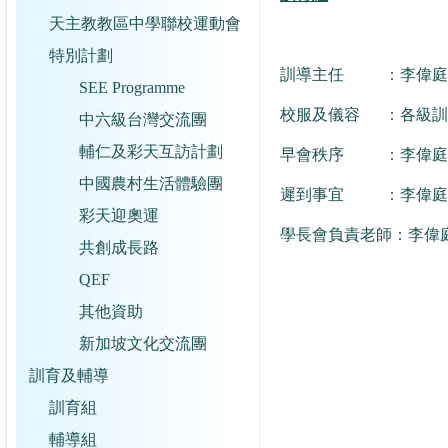
天主教教區中學聯校運動會
特別計劃
訓導主任 ：李偉庭
SEE Programme
校服及儀容 ：各級訓
中六級台灣交流團
輔仁及彩天互訪計劃
早會秩序 ：李偉庭
中國農村生活體驗團
遲到事宜 ：李偉庭
彩天迎奧運
學長會負責老師：李偉
共創成長路
QEF
其他資助
新加坡文化交流團
訓育及輔導
訓育組
輔導組