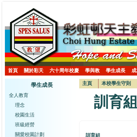
首頁
關於彩天
六十周年校慶
學與教
學生成長
成
主頁
本校學生守則
學生成長
全人教育
訓育
理念
校園生活
班級經營
關愛校園計劃
訓育組