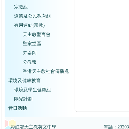
宗教組
道德及公民教育組
有用連結(宗教)
天主教聖言會
聖家堂區
梵蒂岡
公教報
香港天主教社會傳播處
環境及健康教育
環境及學生健康組
陽光計劃
昔日活動
彩虹邨天主教英文中學
電話：2320359