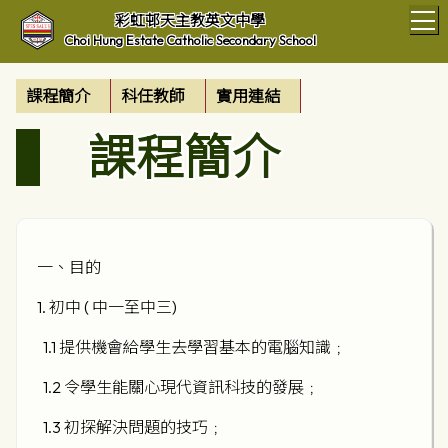
T
彩虹邨天主教英文中學
Choi Hung Estate Catholic Secondary School
課程簡介
科任教師
實用連結
課程簡介
一、目的
1. 初中 ( 中一至中三)
1.1 提供機會給學生去學習基本的電腦知識﹔
1.2 令學生能關心現代資訊科技的發展﹔
1.3 初探解決問題的技巧﹔