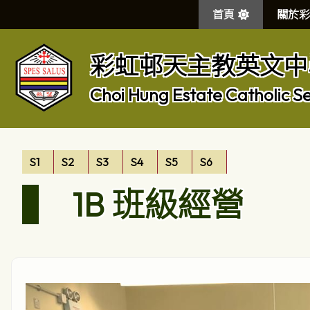
首頁
關於彩
彩虹邨天主教英文中
Choi Hung Estate Catholic S
S1
S2
S3
S4
S5
S6
1B 班級經營