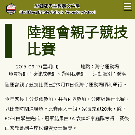
T
彩虹邨天主教英文中學
Choi Hung Estate Catholic Secondary School
陸運會親子競技
比賽
2015-09-17 (星期四)
地點：灣仔運動場
負責導師：陳健成老師、黎明我老師
活動類別：體藝
陸運會親子競技比賽已於9月17日假灣仔運動場順利舉行。
今年家長十分踴躍參加，共有14隊參加，分兩組進行比賽，
以比賽時間決勝負。比賽兩人一組，家長先跑20米，餘下
80米由學生完成，冠軍結果由3A 袁鎮軒家庭隊奪得，賽後
由家教會副主席侯錦雲女士頒獎。