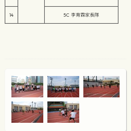
14
5C 李育霖家長隊