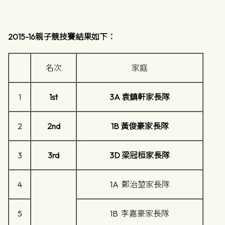
2015-16
親子競技賽
結果如下：
名次
家庭
1
1st
3A
袁鎮軒家長隊
2
2nd
1B
黃俊豪家長隊
3
3rd
3D
梁冠桓家長隊
4
1A 鄭治堃家長隊
5
1B 李嘉豪家長隊