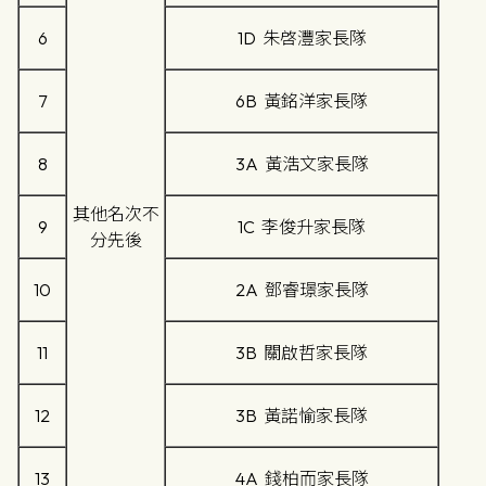
6
1D 朱啓灃家長隊
7
6B 黃銘洋家長隊
8
3A 黃浩文家長隊
其他名次不
9
1C 李俊升家長隊
分先後
10
2A 鄧睿璟家長隊
11
3B 關啟哲家長隊
12
3B 黃諾愉家長隊
13
4A 錢柏而家長隊