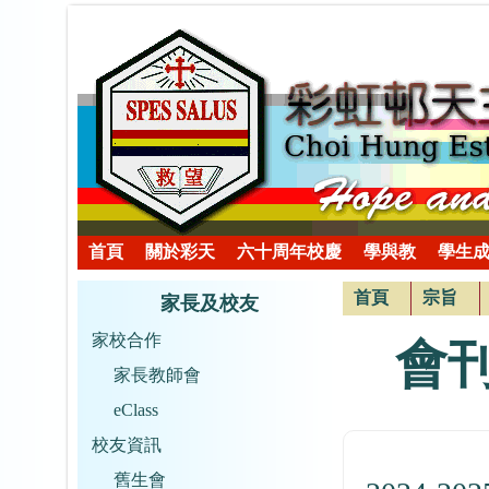
首頁
關於彩天
六十周年校慶
學與教
學生
首頁
宗旨
家長及校友
家校合作
會
家長教師會
eClass
校友資訊
舊生會