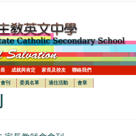
成長
成就與肯定
家長及校友
聯絡我們
會刊
委員名單
過往活動
會章
刊