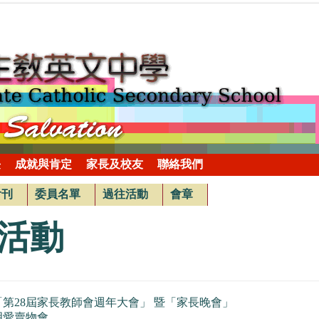
長
成就與肯定
家長及校友
聯絡我們
會刊
委員名單
過往活動
會章
活動
「第28屆家長教師會週年大會」 暨「家長晚會」
明愛賣物會