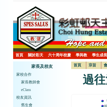
首頁
關於彩天
六十周年校慶
學與教
學生成
首頁
宗旨
家長及校友
家校合作
過往
家長教師會
eClass
校友資訊
舊生會