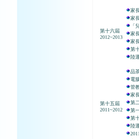
家
家
「
第十六屆
家
2012~2013
家
第
陸
品
電
管
家
第
第十五屆
2011~2012
第
第十
陸運
201