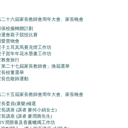
第二十六屆家長教師會周年大會、家長晚會
環保校服轉贈計劃
陸運會親子競技比賽
明愛賣物會
親子土耳其馬賽克燈工作坊
親子賀年年花水墨畫工作坊
家教會旅行
「第二十七屆家長教師會」換屆選舉
家長校董選舉
家長也敬師運動
第二十五屆家長教師會周年大會、家長晚會
家長委員(康樂)補選
家長講座 (講者 麥何小娟女士)
家長講座 (講者 麥潤壽先生)
DIY潤唇膏及香薰蠟燭工作坊