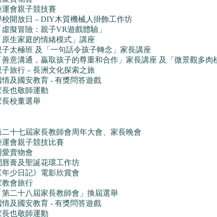
陸運會親子競技賽
學校開放日 – DIY木質機械人掛飾工作坊
「虛擬冒險：親子VR遊戲體驗」
「原生家庭的情緒模式」講座
親子太極班 及「一句話令孩子轉念」家長講座
「善意溝通，贏取孩子的尊重和合作」家長講座 及「微景觀多肉
親子旅行 – 長洲文化探索之旅
國情及國安教育 - 有獎問答遊戲
家長也敬師運動
家長校董選舉
第二十七屆家長教師會周年大會、家長晚會
陸運會親子競技比賽
明愛賣物會
潤唇膏及聖誕花環工作坊
《年少日記》電影欣賞會
家教會旅行
「第二十八屆家長教師會」換屆選舉
國情及國安教育 - 有獎問答遊戲
家長也敬師運動