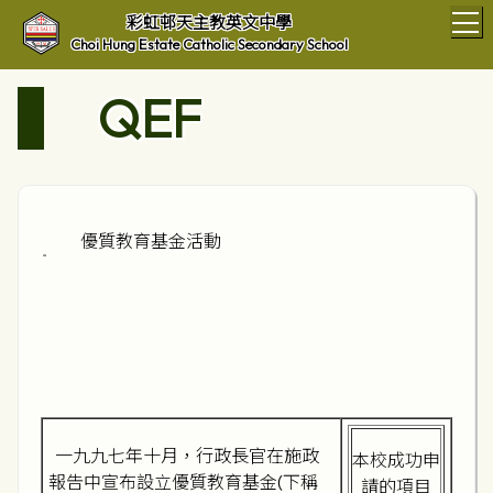
T
彩虹邨天主教英文中學
Choi Hung Estate Catholic Secondary School
QEF
優質教育基金活動
一九九七年十月，行政長官在施政
本校成功申
報告中宣布設立優質教育基金(下稱
請的項目