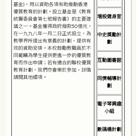
基金)，用以資助各項有助推動香港
優質教育的計劃。設立基金是《教育
增設健身室
統籌委員會第七號報告書》的主要建
議之一。基金獲得政府撥款50億元，
在一九九八年一月二日正式設立，為
中史獎勵計
教學界所提出有意義的計劃，提供有
劃
效的資助安排。本校鼓勵教職員於不
同範疇為學生提供更進一步的優質教
互動圖書館
育而作出申請；若有適合的聯校優質
教育計劃，我們亦會樂於參加，詳情
請閱其他細項。
同儕輔導計
劃
電子琴興趣
小組
數碼橋計劃