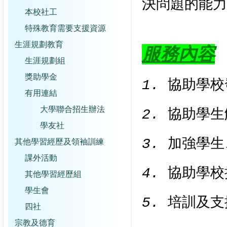
決問題的能力
本校社工
特殊教育需要支援資源
生涯規劃教育
服務內容
生涯規劃組
獎助學金
1.
協助學校
有用連結
大學聯合招生辦法
2.
協助學生
學友社
3.
加強學生
其他學習經歷及領袖訓練
課外活動
4.
協助學校
其他學習經歷組
學生會
5.
培訓及支
四社
宗教及德育