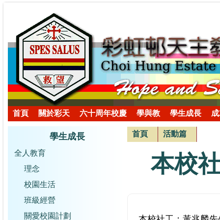
首頁
關於彩天
六十周年校慶
學與教
學生成長
成
首頁
活動篇
學生成長
全人教育
本校
理念
校園生活
班級經營
關愛校園計劃
本校社工：
黃兆麟先