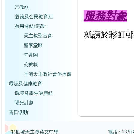
宗教組
服務對象
道德及公民教育組
有用連結(宗教)
就讀於彩虹邨
天主教聖言會
聖家堂區
梵蒂岡
公教報
香港天主教社會傳播處
環境及健康教育
環境及學生健康組
陽光計劃
昔日活動
彩虹邨天主教英文中學
電話：2320359