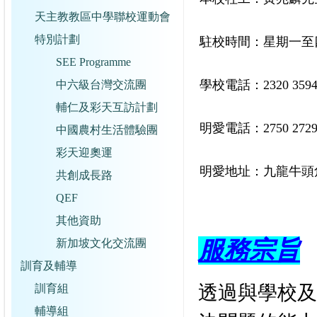
天主教教區中學聯校運動會
特別計劃
駐校時間：星期一至四(9:0
SEE Programme
學校電話：2320 359
中六級台灣交流團
輔仁及彩天互訪計劃
明愛電話：2750 272
中國農村生活體驗團
彩天迎奧運
明愛地址：九龍牛頭
共創成長路
QEF
其他資助
服務宗旨
新加坡文化交流團
訓育及輔導
訓育組
透過與學校及
輔導組