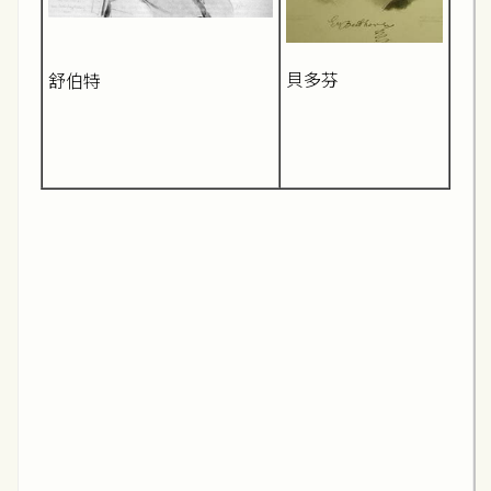
貝多芬
舒伯特