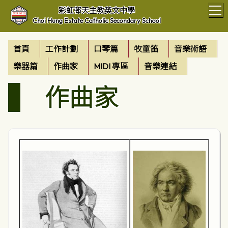
T
彩虹邨天主教英文中學
Choi Hung Estate Catholic Secondary School
首頁
工作計劃
口琴篇
牧童笛
音樂術語
樂器篇
作曲家
MIDI 專區
音樂連結
作曲家