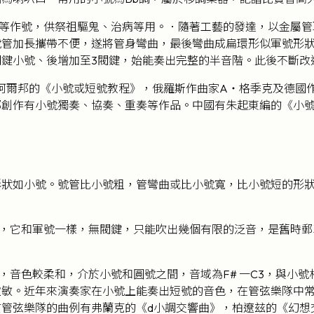
等作號，供祭祖驅鬼、治病等用。．隨著工藝的發達，以金屬管
管加長攜帶不便，遂將管身彎曲，最後彎曲成扁環形似軍號形狀，
閥鍵小號、後增加至3閥鍵，始能奏出完整的半音階。此後不斷改
阿爾邦的《小號或短號教程》，俄羅斯作曲家A‧格季克及德國
都創作有小號獨奏、協奏、重奏等作品。中國有朱起東編的《小
。
形狀如小號。號管比小號粗，管彎曲或比小號寬，比小號短的形
，它和軍號一樣，無閥鍵，只能吹出幾個有限的泛音，是舊時郵
音色較柔和，介於小號和圓號之間，音域為F# 一C3，與小
靈敏。近年來演奏家在小號上能奏出短號的音色，在管弦樂隊中
於管弦樂隊的曲例有弗蘭克的《d小調交響曲》，柏遼玆的《幻想