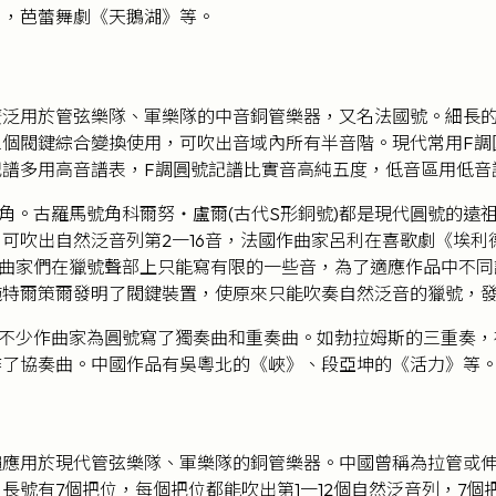
》，芭蕾舞劇《天鵝湖》等。
廣泛用於管弦樂隊、軍樂隊的中音銅管樂器，又名法國號。細長
個閥鍵綜合變換使用，可吹出音域內所有半音階。現代常用F調圓
譜多用高音譜表，F調圓號記譜比實音高純五度，低音區用低音譜
。古羅馬號角科爾努‧盧爾(古代S形銅號)都是現代圓號的遠
可吹出自然泛音列第2一16音，法國作曲家呂利在喜歌劇《埃利
曲家們在獵號聲部上只能寫有限的一些音，為了適應作品中不同調
施特爾策爾發明了閥鍵裝置，使原來只能吹奏自然泛音的獵號，
不少作曲家為圓號寫了獨奏曲和重奏曲。如勃拉姆斯的三重奏，
作了協奏曲。中國作品有吳粵北的《峽》、段亞坤的《活力》等
應用於現代管弦樂隊、軍樂隊的銅管樂器。中國曾稱為拉管或伸
長號有7個把位，每個把位都能吹出第1一12個自然泛音列，7