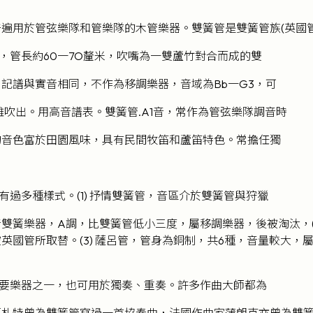
遍用於管弦樂隊和管樂隊的木管樂器。雙簧管是雙簧管族(英國
管長約60一7O釐米，吹嘴為一雙蘆竹對合而成的雙
記譜與實音相同，不作為移調樂器，音域為Bb一G3，可
難吹出。用高音譜表。雙簧管.A1音，常作為管弦樂隊調音時
的音色富於田園風味，具有民間牧笛和蘆笛特色。常擔任獨
過多種樣式。(1) 抒情雙簧管，音區介於雙簧管與狩獵
雙簧樂器，A調，比雙簧管低小三度，屬移調樂器，後被淘汰，(2
英國管所取替。(3) 薩呂管，管身為銅制，共6種，音量較大，屬
。
要樂器之一，也可用於獨奏、重奏。許多作曲大師都為
莫札特曾為雙簧管寫過一首協奏曲，法國作曲家蒲朗克亦曾為雙