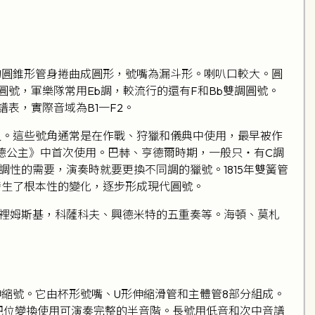
的圓錐形管身捲曲成圓形，號嘴為漏斗形。喇叭口較大。圓
號，軍樂隊常用Eb調，較流行的還有F和Bb雙調圓號。
表，實際音域為B1一F2。
祖。這些號角通常是在作戰、狩獵和儀典中使用，最早被作
德公主》中首次使用。巴赫、亨德爾時期，一般只‧有C調
性的需要，演奏時就要更換不同調的獵號。1815年雙簧管
發生了根本性的變化，逐步形成現代圓號。
裡姆斯基，科薩科夫、興德米特的五重奏等。海頓、莫札
。
縮號。它由杯形號嘴、U形伸縮滑管和主體管8部分組成。
個把位變換使用可演奏完整的半音階。長號用低音和次中音譜