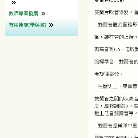
雙簧片吹管樂器。普
教師專業發展
為非華語學生提供的教育支
援學校支援摘要 (Non-
雙簧管體為圓錐形，
有用連結(學與教)
教師專業發展組
Chinese Speaking School
Support Summary)
香港考試及評核局
簧，裝在管的上端。
香港教育城 (HKedCity)
再高音到C4，但較
網上試題學習平台
的標準音。雙簧管
(HKedCity)
奏旋律部分。
Wisers 慧科
在歷史上，雙簧管有
雙簧管之間的次高音
度，屬移調樂器，被
種上低音雙簧管等
雙簧管是樂隊中重
雙簧管寫過樂曲，