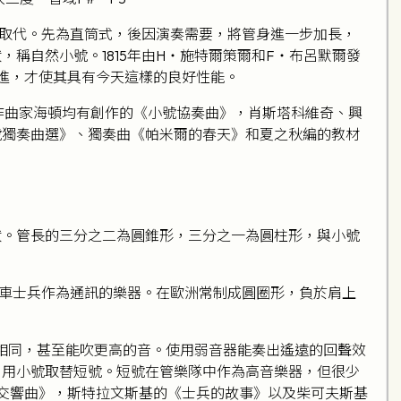
取代。先為直筒式，後因演奏需要，將管身進一步加長，
稱自然小號。1815年由H‧施特爾策爾和F‧布呂默爾發
進，才使其具有今天這樣的良好性能。
作曲家海頓均有創作的《小號協奏曲》，肖斯塔科維奇、興
號獨奏曲選》、獨奏曲《帕米爾的春天》和夏之秋編的教材
狀。管長的三分之二為圓錐形，三分之一為圓柱形，與小號
車士兵作為通訊的樂器。在歐洲常制成圓圈形，負於肩上
號相同，甚至能吹更高的音。使用弱音器能奏出遙遠的回聲效
常用小號取替短號。短號在管樂隊中作為高音樂器，但很少
交響曲》，斯特拉文斯基的《士兵的故事》以及柴可夫斯基