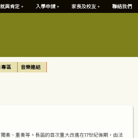
就與肯定
入學申請
家長及校友
聯絡我們
I 專區
音樂連結
獨奏、重奏等。長笛的首次重大改進在17世紀後期，由法