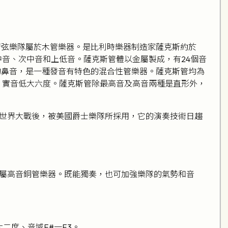
管弦樂隊屬於木管樂器。是比利時樂器制造家薩克斯約於
、中音、次中音和上低音。薩克斯管體以金屬製成，有24個音
的鼻音，是一種發音有特色的混合性管樂器。薩克斯管均為
，實音低大六度。薩克斯管除最高音及高音兩種是直形外，
世界大戰後，被美國爵士樂隊所採用，它的演奏技術日趨
屬高音銅管樂器。既能獨奏，也可加強樂隊的氣勢和音
二度、音域F#一F3。