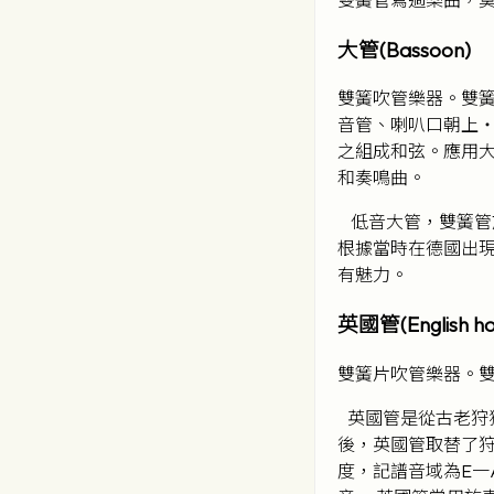
大管(Bassoon)
雙簧吹管樂器。雙簧
音管、喇叭口朝上
之組成和弦。應用大
和奏鳴曲。
低音大管，雙簧管族
根據當時在德國出現
有魅力。
英國管(English ho
雙簧片吹管樂器。
英國管是從古老狩獵
後，英國管取替了狩
度，記譜音域為E一