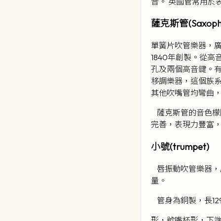
音。 英國管常用於
薩克斯管(Saxoph
單簧片吹管樂器，
1840年創製。從
孔及兩個高音鍵。
移調樂器，這個族系
其他吹嘴管均彎曲
薩克斯管的音色檬
完善，表現力豐富，
小號(trumpet)
唇振動吹管樂器，
量。
管身為銅製，長12
形，號嘴杯形，下端