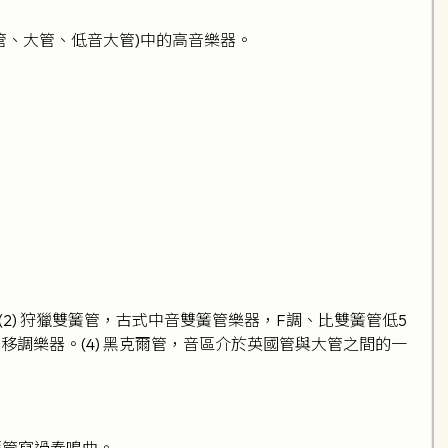
管、大管、低音大管)中的高音樂器。
) 狩獵雙簧管，古式中音雙簧管樂器，F調、比雙簧管低5
移調樂器。(4) 黑克爾管，音區介於英國管與大管之間的一
簧管寫過奏鳴曲。