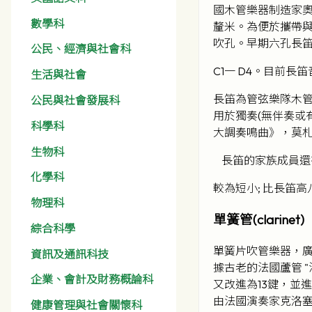
國木管樂器制造家奧
數學科
釐米。為便於攜帶與
吹孔。早期六孔長笛
公民、經濟與社會科
C1一 D4。目前長
生活與社會
長笛為管弦樂隊木
公民與社會發展科
用於獨奏(無伴奏或
科學科
大調奏鳴曲》，莫
生物科
長笛的家族成員還有短
化學科
較為短小; 比長笛高
物理科
單簧管(clarinet)
綜合科學
單簧片吹管樂器，廣
資訊及通訊科技
據古老的法國蘆管 "
企業、會計及財務概論科
又改進為13鍵，並
由法國演奏家克洛塞
健康管理與社會關懷科