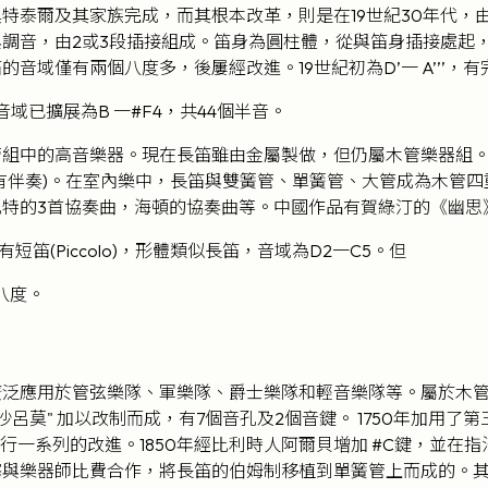
特泰爾及其家族完成，而其根本改革，則是在19世紀30年代，
調音，由2或3段插接組成。笛身為圓柱體，從與笛身插接處起，
的音域僅有兩個八度多，後屢經改進。19世紀初為D’一 A’’’
笛音域已擴展為B 一#F4，共44個半音。
管組中的高音樂器。現在長笛雖由金屬製做，但仍屬木管樂器組
有伴奏)。在室內樂中，長笛與雙簧管、單簧管、大管成為木管
札特的3首協奏曲，海頓的協奏曲等。中國作品有賀綠汀的《幽思
笛(Piccolo)，形體類似長笛，音域為D2一C5。但
八度。
泛應用於管弦樂隊、軍樂隊、爵士樂隊和輕音樂隊等。屬於木管
沙呂莫" 加以改制而成，有7個音孔及2個音鍵。 1750年加用了第
進行一系列的改進。1850年經比利時人阿爾貝增加 #C鍵，並
與樂器師比費合作，將長笛的伯姆制移植到單簧管上而成的。其發