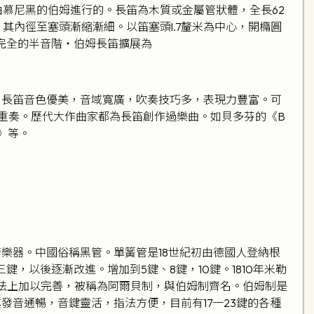
由慕尼黑的伯姆進行的。長笛為木質或金屬管狀體，全長62
其內徑至塞頭漸縮漸細。以笛塞頭l.7釐米為中心，開橢圓
，有完全的半音階‧伯姆長笛擴展為
。長笛音色優美，音域寬廣，吹奏技巧多，表現力豐富。可
四重奏。歷代大作曲家都為長笛創作過樂曲。如貝多芬的《B
》等。
樂器。中國俗稱黑管。單簧管是18世紀初由德國人登納根
三鍵，以後逐漸改進。增加到5鍵、8鍵，10鍵。1810年米勒
在指法上加以完善，被稱為阿爾貝制，與伯姆制齊名。伯姆制是
音通暢，音鍵靈活，指法方便，目前有17一23鍵的各種