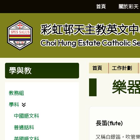
首頁
關於彩天
彩虹邨天主教英文中
Choi Hung Estate Catholic S
首頁
工作計劃
學與教
樂
教務組
學科
中國語文科
長笛(flute)
普通話科
又稱白銀笛，吹管樂
英國語文科