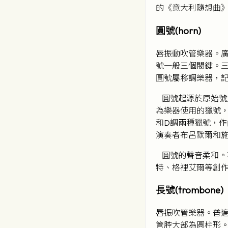
的《意大利隨想曲
圓號(horn)
唇振動吹管樂器。
號一般三個閥鍵。三
圓號屬移調樂器，記
圓號起源於原始號角
為樂器使用的獵號，
和D調兩種獵號，作
演奏者布呂默爾和
圓號的聲音柔和。
特、格裡艾爾等創
長號(trombone)
唇振吹管樂器。普遍
管腔大部為圓柱形。