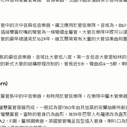
管中的次中音與低音樂器。廣泛應用於管弦樂隊。音域為。Bb1
‧插接雙簧吹嘴的彎管為一條彎細金屬管。大管在樂隊中既可以
管的最早總譜見於1629年，維瓦爾第寫有大量的大管協奏曲和
的最低音樂器，音域比大管低八度。第一支低音大管是柏林的什萊伯
的新式大管的結構原理改制的，管長近5米，彎曲成4一5節，
rn)
雙簧管族中的中音樂器。有時用於管弦樂隊，在樂隊中屬木管樂
雙簧管發展而成，一般認為是1760年由貝加莫的安蘭迪斯所創
獵雙簧管。當時的管身仍為曲形，1839年巴黎人布羅德改為直
A2，F調，屬移調樂器。英國管管嘴呈孤型插入管身，喇叭口