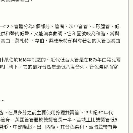
一C2。管體分為5個部分，管嘴、次中音管、U形膛管、低
提供和聲的低聲，又能演奏曲調。它和圓號較為和諧，常與
重奏曲。莫札特 、韋伯、興德米特部與有著名的大管協奏曲
於1616年制造的。近代低音大管是在1876年由黑克爾
喇叭口朝下。它的最好音區是最低八度音列，音色濃郁而富
器。
造。在貝多芬之前主要使用狩獵雙簧管。19世紀30年代
形管身。英國管管體較雙簧管長一半，音域上比雙簧管低5
為梨形，中部隆起，出口內縮，其音色柔和，幽暗並帶有鼻