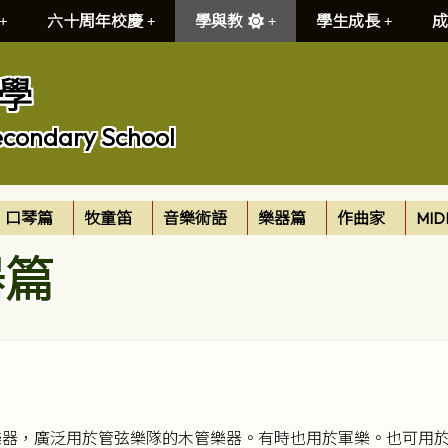
六十周年校慶
學與教
學生成長
成
學
econdary School
口琴篇
牧童笛
音樂術語
樂器篇
作曲家
MID
器篇
器，廣泛用於管弦樂隊的木管樂器。有時也用於軍樂。也可用於