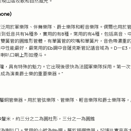
表現山區牧歌和自然風光。
one)
廣泛用於軍樂隊、伴舞樂隊、爵士樂隊和輕音樂隊。偶爾也用於
高音到低音共有14種多，實用的有8種，常用的有4種，包括高音
有雙簧管的圓錐形管體，有單簧管的吹嘴和單簧片，音色帶濃重
中性能最好，最常用的Eb調中音薩克斯管記譜音域為。D一E3
，喇叭口朝上形如煙斗。
隴，具有特殊的魁力。它出現後很快為法國軍樂隊採用。第一次
成為演奏爵士樂的重要樂器。"
屬銅管樂器。用於管弦樂隊、管樂隊、輕音樂隊和爵士樂隊等，
9釐米，約三分之二為圓柱形，三分之一為圓錐
為喇叭口。常用的小號為Bb調，屬於移調樂器，記譜比實音高大