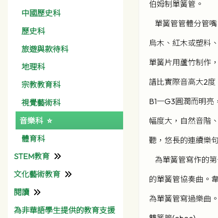
伯姆制單簧管。
中國歷史科
單簧管管體分管嘴
歷史科
烏木、紅木或塑料、
旅遊與款待科
單簧片用蘆竹制作，
地理科
譜比實際音高大2度
宗教教育科
B1一G3圓潤而明
視覺藝術科
音樂科
幅度大，自然音階
體育科
聽，悠長的連續樂
STEM教育
為單簧管寫作的第
文化藝術教育
資訊科技組
的單簧管協奏曲。
閱讀
彩天文化藝術月
為單簧管寫過樂曲
為非華語學生提供的教育支援
圖書館
雙簧管(oboe)