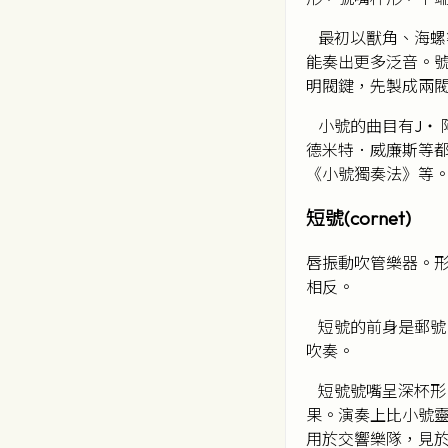
最初以獸角、海螺
能奏出更多泛音。號
明閥鍵，先製成兩
小號的曲目有J‧ 
德米特．威廉斯等
《小號獨奏法》等
短號(cornet)
唇振動吹管樂器。
相反。
短號的前身是郵號
吹奏。
短號號嘴呈深杯形，
果。演奏上比小號
用於交響樂隊，見