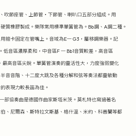
、吹節座管、上節管‧下節管、喇叭口五部分組成。用
硬質橡膠製成。樂隊常用標準單簧管為。Bb調、A調二種。
用箍卡固定在管嘴上。音域為E一 G3，屬移調樂器。記
。低音區濃厚柔和，中音區F 一 Bb1音質較差，高音區
亮，最高音區尖銳。單簧管演奏的靈活性大，力度強弱變化
、半音音階、十二度大跳及各種分解和弦等奏法都靈敏動
句的表現力較長笛為佳。
一部協奏曲是德國作曲家斯塔米茨。莫札特也寫過著名
韋伯、尼爾森、斯特拉文斯基、格什溫、米約、科普蘭等都
。