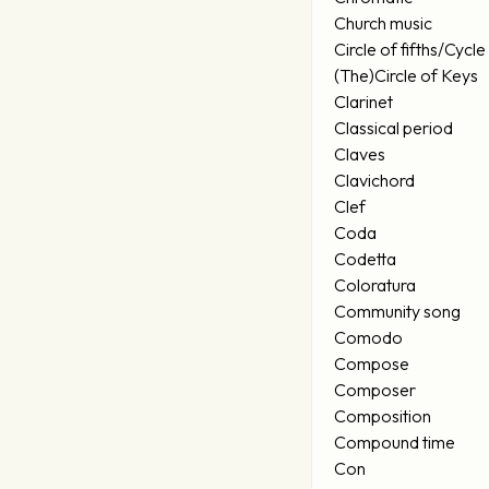
Church music
Circle of fifths/Cycle 
(The)Circle of Keys
Clarinet
Classical period
Claves
Clavichord
Clef
Coda
Codetta
Coloratura
Community song
Comodo
Compose
Composer
Composition
Compound time
Con