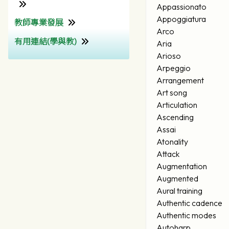
Appassionato
Appoggiatura
教師專業發展
為非華語學生提供的教育支
Arco
援學校支援摘要 (Non-
有用連結(學與教)
教師專業發展組
Aria
Chinese Speaking School
Arioso
Support Summary)
香港考試及評核局
Arpeggio
香港教育城 (HKedCity)
Arrangement
Art song
網上試題學習平台
Articulation
(HKedCity)
Ascending
Wisers 慧科
Assai
Atonality
Attack
Augmentation
Augmented
Aural training
Authentic cadence
Authentic modes
Autoharp