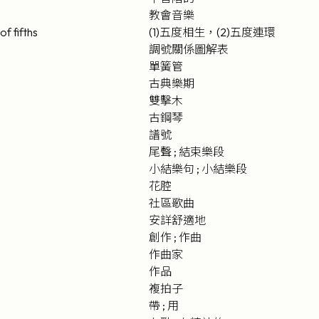
教會音樂
of fifths
(1)五度相生，(2)五度連環
調號關係圖解表
單簧管
古典樂期
雙擊木
古鋼琴
譜號
尾聲 ; 結束樂段
小結樂句 ; 小結樂段
花腔
社區歌曲
安詳舒適地
創作 ; 作曲
作曲家
作品
複拍子
帶 ; 用