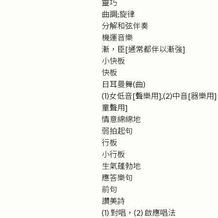
靈巧
曲調;旋律
分解和弦伴奏
機運音樂
漸，臣[通常都伴以漸強]
小快板
快板
日耳曼舞(曲)
(1)女低音[聲樂用],(2)中音[器樂用
童聲用]
情意綿綿地
弱拍起句
行板
小行板
生氣蓬勃地
應答樂句
前句
讚美詩
(1) 對唱，(2) 啟應唱法