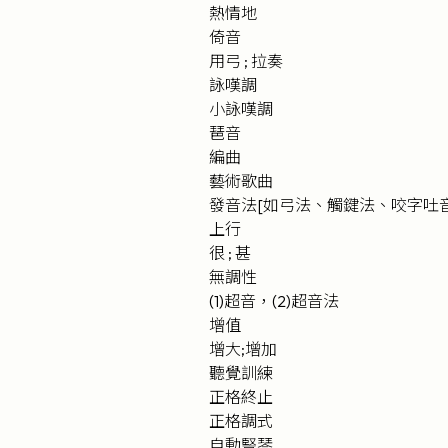
熱情地
倚音
用弓 ; 拉奏
詠嘆調
小詠嘆調
琶音
編曲
藝術歌曲
發音法[如弓法、觸鍵法、咬字吐音
上行
很 ; 甚
無調性
(1)超音，(2)超音法
增值
增大;增加
聽覺訓練
正格終止
正格調式
自動豎琴