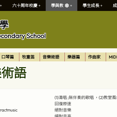
六十周年校慶
學與教
學生成長
成
學
econdary School
口琴篇
牧童笛
音樂術語
樂器篇
作曲家
MID
樂術語
(1)清唱 ;無伴奏的歌唱 ，(2)教堂
回復原速
ractmusic
絕對音樂
絕對音高