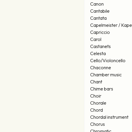
Canon
Cantabile
Cantata
Capelmeister / Kape
Capriccio
Carol
Castanets
Celesta
Cello/Violoncello
Chaconne
Chamber music
Chant
Chime bars
Choir
Chorale
Chord
Chordal instrument
Chorus
Chromatic