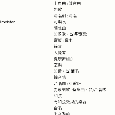
卡農曲 ; 倣意曲
如歌
清唱劇 ; 清唱
llmeister
司樂長
隨想曲
(1)頌歌，(2)聖誕歌
響板 ; 響木
鐘琴
大提琴
夏康舞(曲)
室樂
(1)讚，(2)誦唱
鐘音條
合唱團 ; 詩歌班
(1)眾讚歌 ; 聖詠曲，(2)合唱隊
和弦
有和弦效果的樂器
合唱
半音階的