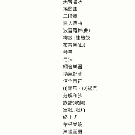
美聲唱法
搖籃曲
二段體
黑人怨曲
波雷羅舞(曲)
梆鼓 ; 連體鼓
布雷舞(曲)
琴弓
弓法
銅管樂器
換氣記號
倍全音符
(1)琴馬，(2)過門
分解和弦
詼諧(歌劇)
軍號 ; 號角
終止式
華采樂段
漸慢而弱