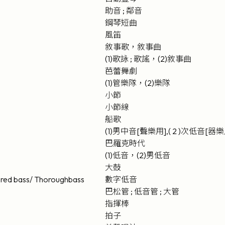
助音 ; 鄰音
鋼琴短曲
風笛
敘事歌，敘事曲
(1)歌詠 ; 歌謠，(2)敘事曲
芭蕾舞劇
(1)管樂隊，(2)樂隊
小節
小節線
船歌
(1)男中音[聲樂用],( 2 )次低音[器樂
巴羅克時代
(1)低音，(2)男低音
大鼓
ured bass/ Thoroughbass
數字低音
巴松管 ; 低音管 ; 大管
指揮棒
拍子