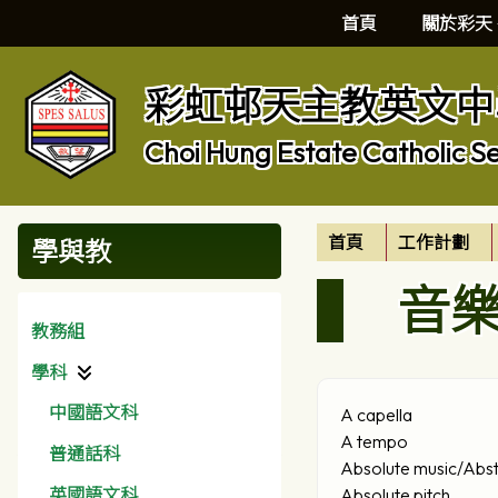
首頁
關於彩天
彩虹邨天主教英文中
Choi Hung Estate Catholic S
首頁
工作計劃
學與教
音
教務組
學科
中國語文科
A capella
A tempo
普通話科
Absolute music/Abst
英國語文科
Absolute pitch