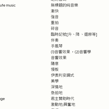
ute music
無標題的純音樂
漸快
強音
重拍
碎音
臨時記號[升、降 、還原等]
伴奏
手風琴
(1)音響效果 ，(2)音響學
音響效果
隨意
慢板
伊奧利安調式
美學
深情地
急迫地
age
君主贊助時代
激動地;興奮地