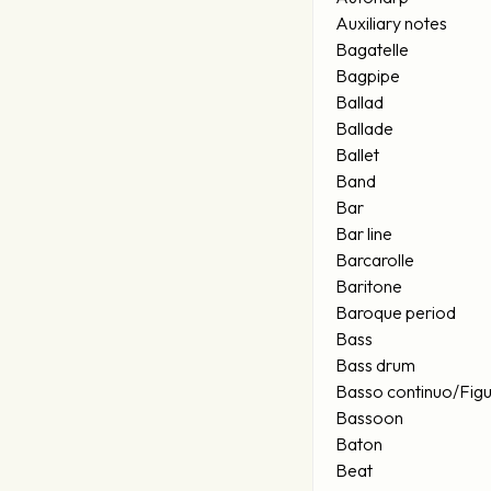
Auxiliary notes
Bagatelle
Bagpipe
Ballad
Ballade
Ballet
Band
Bar
Bar line
Barcarolle
Baritone
Baroque period
Bass
Bass drum
Basso continuo/Fig
Bassoon
Baton
Beat