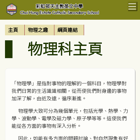
T
彩虹邨天主教英文中學
Choi Hung Estate Catholic Secondary School
主頁
物理之趣
綱頁連結
物理科主頁
「物理學」是指對事物的理解的一個科目，物理學對
我們日常的生活識識相關，從而使我們對身邊的事物
加深了解，由近及遠，循序漸進。
物理學大致可分為幾個單元，包括光學、熱學、力
學、波動學、電學及磁力學、原子學等等。這使我們
能從各方面的事物有深入分析。
因此，如能有多方面的問題討論、對自然現象有好