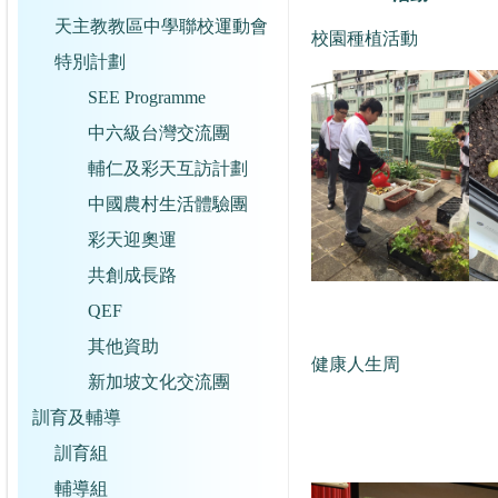
天主教教區中學聯校運動會
校園種植活動
特別計劃
SEE Programme
中六級台灣交流團
輔仁及彩天互訪計劃
中國農村生活體驗團
彩天迎奧運
共創成長路
QEF
其他資助
健康人生周
新加坡文化交流團
訓育及輔導
訓育組
輔導組