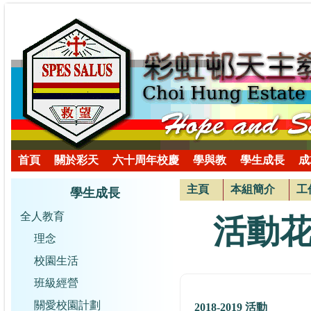
首頁
關於彩天
六十周年校慶
學與教
學生成長
成
主頁
本組簡介
工
學生成長
全人教育
活動
理念
校園生活
班級經營
關愛校園計劃
2018-2019 活動