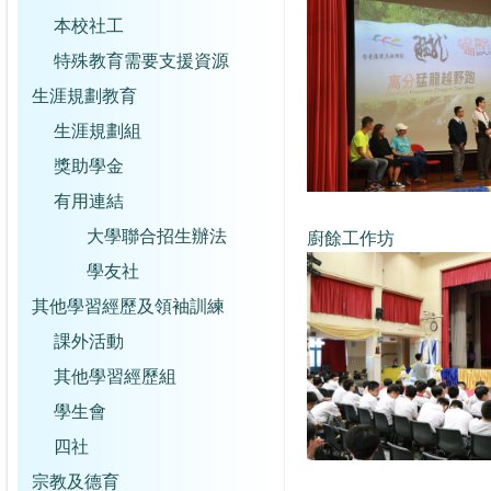
本校社工
特殊教育需要支援資源
生涯規劃教育
生涯規劃組
獎助學金
有用連結
大學聯合招生辦法
廚餘工作坊
學友社
其他學習經歷及領袖訓練
課外活動
其他學習經歷組
學生會
四社
宗教及德育