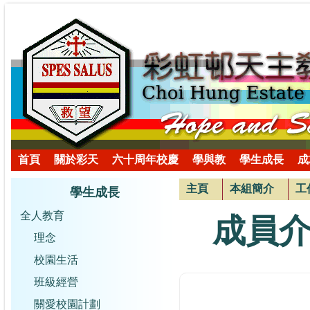
首頁
關於彩天
六十周年校慶
學與教
學生成長
成
主頁
本組簡介
工
學生成長
全人教育
成員
理念
校園生活
班級經營
關愛校園計劃