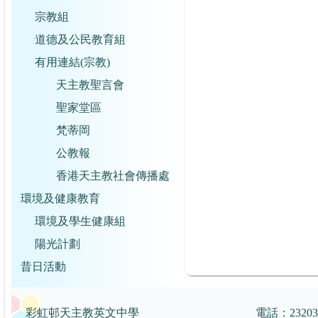
宗教組
道德及公民教育組
有用連結(宗教)
天主教聖言會
聖家堂區
梵蒂岡
公教報
香港天主教社會傳播處
環境及健康教育
環境及學生健康組
陽光計劃
昔日活動
彩虹邨天主教英文中學
電話：2320359