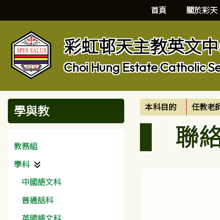
首頁
關於彩天
彩虹邨天主教英文中
Choi Hung Estate Catholic S
本科目的
任教老
學與教
聯
教務組
學科
中國語文科
普通話科
英國語文科