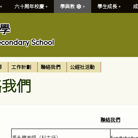
六十周年校慶
學與教
學生成長
成
學
econdary School
師
工作計劃
聯絡我們
公經社活動
絡我們
聯絡我們
馮永寶老師（科主任）
fwp@choihun