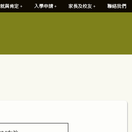
就與肯定
入學申請
家長及校友
聯絡我們
g.edu.hk