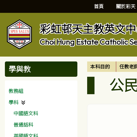
首頁
關於彩天
彩虹邨天主教英文中
Choi Hung Estate Catholic S
本科目的
任教老
學與教
公民
教務組
學科
中國語文科
普通話科
英國語文科