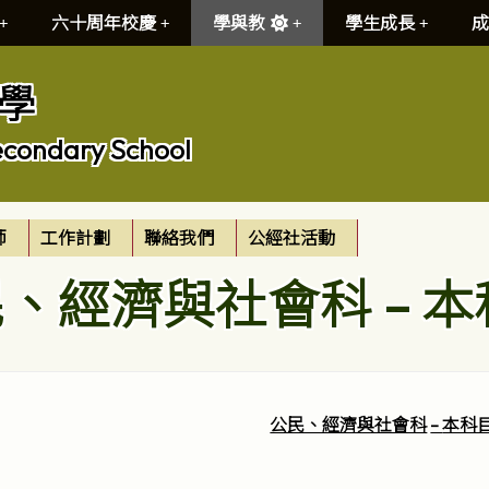
六十周年校慶
學與教
學生成長
成
學
econdary School
師
工作計劃
聯絡我們
公經社活動
、經濟與社會科 – 
公民、經濟與社會科
–
本科