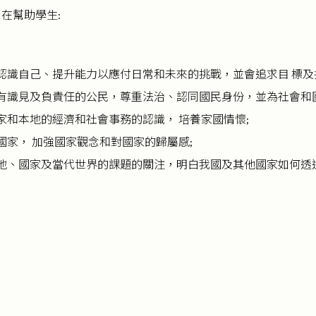
在幫助學生:
認識自己、提升能力以應付日常和未來的挑戰，並會追求目 標及
有識見及負責任的公民，尊重法治、認同國民身份，並為社會和
家和本地的經濟和社會事務的認識， 培養家國情懷;
國家， 加強國家觀念和對國家的歸屬感;
地、國家及當代世界的課題的關注，明白我國及其他國家如何透