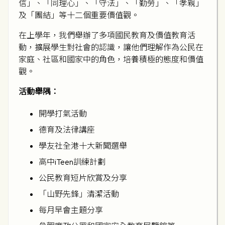
信」、「同理心」、「守法」、「勤勞」、「孝親」
及「團結」等十二個重要價值觀。
在上學年，我們舉辦了多項國民教育及價值教育活
動，擴展學生對社會的認識，讓他們理解作為公民在
家庭、社區和國家中的角色，培養積極的態度和價值
觀。
活動舉隅：
開學打氣活動
德育及法律講座
學友社全港十大新聞選舉
高中iTeen訓練計劃
公民教育短片欣賞及分享
「山野先鋒」清潔活動
每月早會主題分享