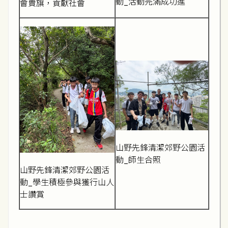
動_活動完滿成功進
會賣旗，貢獻社會
山野先鋒清潔郊野公園活
動_師生合照
山野先鋒清潔郊野公園活
動_學生積極參與獲行山人
士讚賞