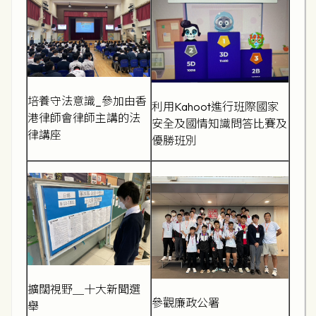
培養守法意識_參加由香
利用Kahoot進行班際國家
港律師會律師主講的法
安全及國情知識問答比賽及
律講座
優勝班別
擴闊視野＿十大新聞選
參觀廉政公署
舉