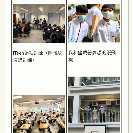
我和盛載著夢想的紙飛
iTeen領袖訓練（匯報及
機
演講訓練）