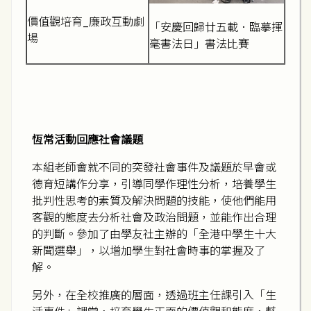
價值觀培育_廉政互動劇
「安慶回歸廿五載．臨摹揮
場
毫書法日」書法比賽
恆常活動回應社會議題
本組老師會就不同的突發社會事件及議題於早會或
德育短講作分享，引導同學作理性分析，培養學生
批判性思考的素質及解決問題的技能，使他們能用
客觀的態度去分析社會及政治問題，並能作出合理
的判斷。參加了由學友社主辦的「全港中學生十大
新聞選舉」，以增加學生對社會時事的掌握及了
解。
另外，在全校推廣的層面，透過班主任課引入「生