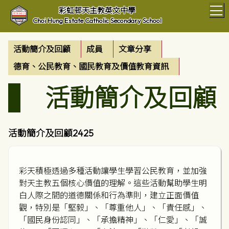
T
彩虹邨天主教英文中學
Choi Hung Estate Catholic Secondary School
活動簡介及回顧
成員
文章分享
德育、公民教育、國民教育及價值教育資訊
活動簡介及回顧
活動簡介及回顧2425
彩天積極透過多種活動讓學生學習公民教育，並加強
對天主教五個核心價值的理解。這些活動幫助學生明
白人際之間的道德關係和行為準則，建立正面價值
觀，特別是「堅毅」、「尊重他人」、「責任感」、
「國民身份認同」、「承擔精神」、「仁愛」、「誠