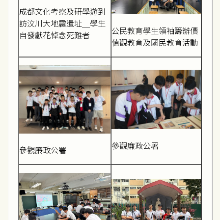
成都文化考察及研學遊到
訪汶川大地震遺址＿學生
公民教育學生領袖籌辦價
自發獻花悼念死難者
值觀教育及國民教育活動
參觀廉政公署
參觀廉政公署