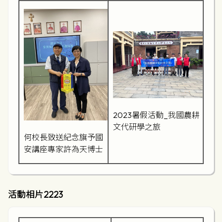
2023暑假活動_我國農耕
文代研學之旅
何校長致送紀念旗予國
安講座專家許為天博士
活動相片2223