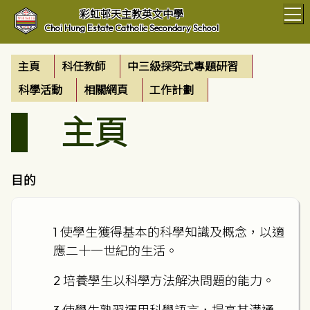
T
彩虹邨天主教英文中學
Choi Hung Estate Catholic Secondary School
主頁
科任教師
中三級探究式專題研習
科學活動
相關網頁
工作計劃
主頁
目的
1 使學生獲得基本的科學知識及概念，以適
應二十一世紀的生活。
2 培養學生以科學方法解決問題的能力。