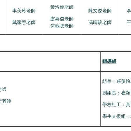
黃洛銘老師
李美玲老師
陳文傑老師
盧嘉傑老師
戴家慧老師
馮晴駿老師
何敏聰老師
輔導組
組長：羅羡怡
老師
副組長：崔顥
衡老師
學校社工：黃
學生支援組：