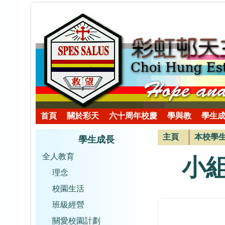
首頁
關於彩天
六十周年校慶
學與教
學生
主頁
本校學
學生成長
全人教育
小
理念
校園生活
班級經營
關愛校園計劃