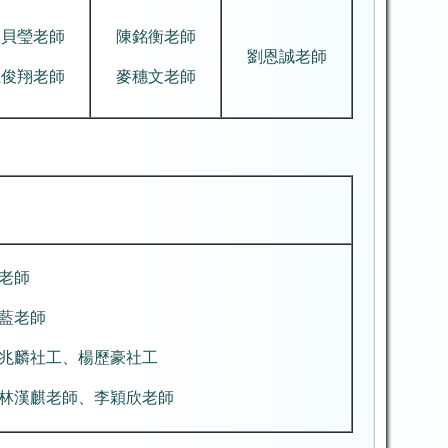
李貝瑩老師
陳銘衡老師
劉恩誠老師
王俊翔老師
麥穗文老師
老師
藍老師
兆麟社工、楊歷豪社工
林漢麒老師、李穎欣老師