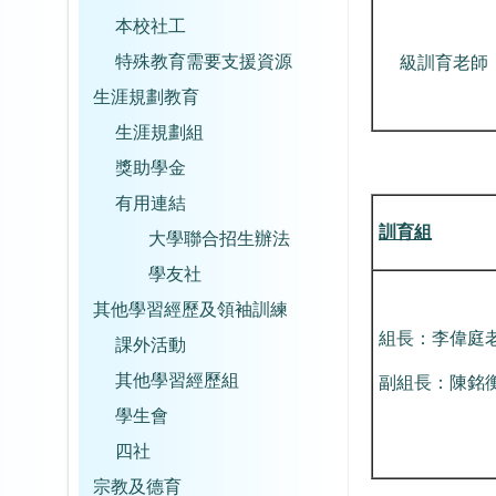
本校社工
特殊教育需要支援資源
級訓育老師
生涯規劃教育
生涯規劃組
獎助學金
有用連結
訓
育
組
大學聯合招生辦法
學友社
其他學習經歷及領袖訓練
組長：李偉庭
課外活動
其他學習經歷組
副組長：陳銘
學生會
四社
宗教及德育