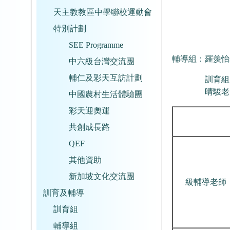
天主教教區中學聯校運動會
特別計劃
SEE Programme
輔導組：羅羡怡
中六級台灣交流團
輔仁及彩天互訪計劃
訓育組
晴駿老
中國農村生活體驗團
彩天迎奧運
共創成長路
QEF
其他資助
新加坡文化交流團
級輔導老師
訓育及輔導
訓育組
輔導組