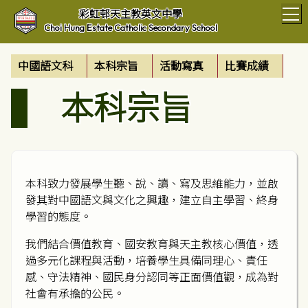
T
彩虹邨天主教英文中學
Choi Hung Estate Catholic Secondary School
中國語文科
本科宗旨
活動寫真
比賽成績
本科宗旨
本科致力發展學生聽、說、讀、寫及思維能力，並啟
發其對中國語文與文化之興趣，建立自主學習、終身
學習的態度。
我們結合價值教育、國安教育與天主教核心價值，透
過多元化課程與活動，培養學生具備同理心、責任
感、守法精神、國民身分認同等正面價值觀，成為對
社會有承擔的公民。