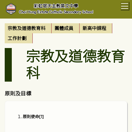
T
彩虹邨天主教英文中學
Choi Hung Estate Catholic Secondary School
宗教及道德教育科
團體成員
新高中課程
工作計劃
宗教及道德教育
科
原則及目標
原則使命
[1]