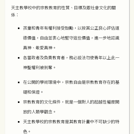
天主教學校中的宗教教育的性質、目標及跟社會文化的關
係：
孩童和青年有權利接受鼓勵，以按其公正良心評估道
德價值，自由並衷心地堅守這些價值，進一步地認識
真神、敬愛真神。
各當政者及負責教育者，務必設法勿使青年以上此一
神聖權利被剝奪。
在公開的學術環境中，宗教自由是宗教教育存在的基
礎和保證。
宗教教育的文化條件，就是一個對人的超越性幅度開
放的人類學觀念。
天主教學校的宗教教育是其教育計畫中不可缺少的特
色。