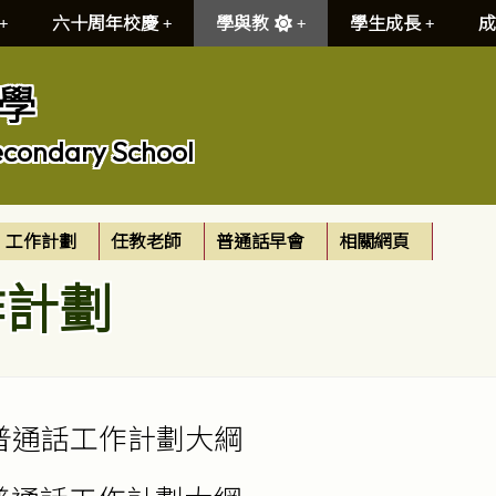
六十周年校慶
學與教
學生成長
成
學
econdary School
工作計劃
任教老師
普通話早會
相關網頁
作計劃
普通話工作計劃大綱