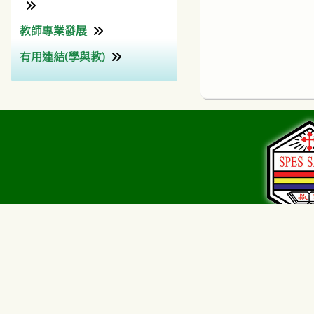
教師專業發展
為非華語學生提供的教育支
援學校支援摘要 (Non-
有用連結(學與教)
教師專業發展組
Chinese Speaking School
Support Summary)
香港考試及評核局
香港教育城 (HKedCity)
網上試題學習平台
(HKedCity)
Wisers 慧科
彩虹邨天主
Choi Hung Estate C
Sch