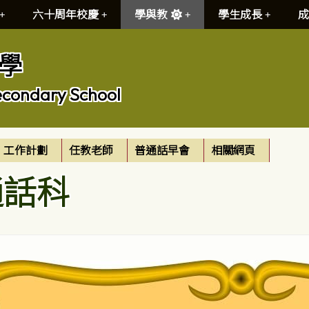
六十周年校慶
學與教
學生成長
成
學
econdary School
工作計劃
任教老師
普通話早會
相關網頁
通話科