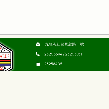
九龍彩虹邨紫葳路一號
23203594 / 23203761
23256405
enquiry@choihung.edu.hk
教英文中學
©版權所有
atholic Secondary
ool
Powered by
Friendly Portal System
v
10.59