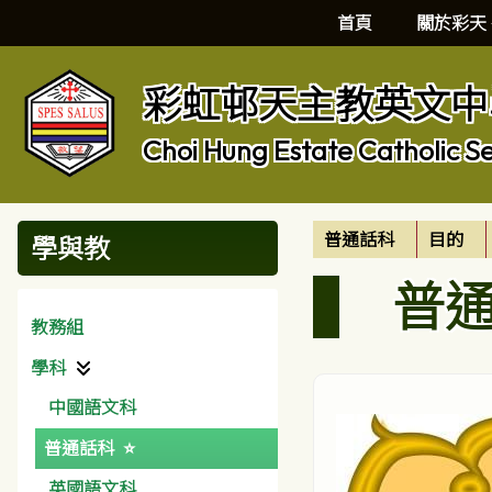
首頁
關於彩天
彩虹邨天主教英文中
Choi Hung Estate Catholic S
普通話科
目的
學與教
普
教務組
學科
中國語文科
普通話科
英國語文科