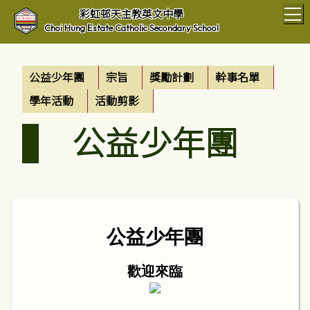
T
彩虹邨天主教英文中學
Choi Hung Estate Catholic Secondary School
公益少年團
宗旨
獎勵計劃
幹事名單
學年活動
活動剪影
公益少年團
公益少年團
歡迎來臨