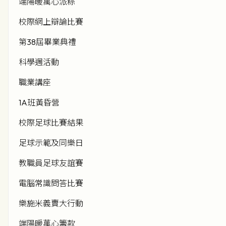
端陽暖萬心派粽
校際網上辯論比賽
第38屆畢業典禮
科學週活動
職業講座
1A班黃昏營
校際足球比賽結果
足球示範及同樂日
教職員足球友誼賽
電腦常識問答比賽
樂施米義賣大行動
端陽暖萬心籌款