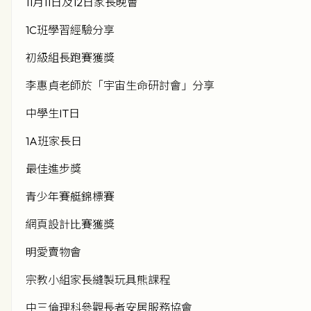
11月11日及12日家長晚會
1C班學習經驗分享
初級組長跑賽獲獎
李惠貞老師於「宇宙生命研討會」分享
中學生IT日
1A班家長日
最佳進步獎
青少年賽艇錦標賽
網頁設計比賽獲獎
明愛賣物會
宗教小組家長縫製玩具熊課程
中三倫理科參觀長者安居服務協會