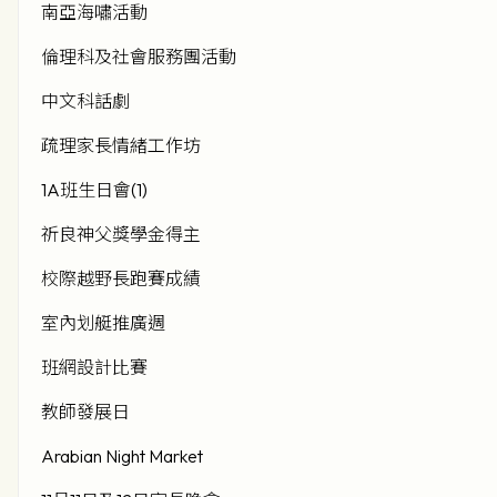
南亞海嘯活動
倫理科及社會服務團活動
中文科話劇
疏理家長情緒工作坊
1A班生日會(1)
祈良神父獎學金得主
校際越野長跑賽成績
室內划艇推廣週
班網設計比賽
教師發展日
Arabian Night Market