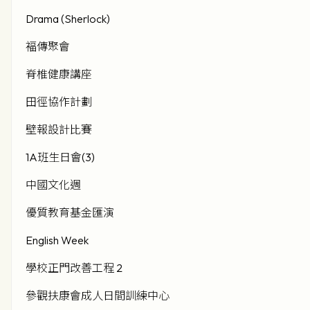
Drama (Sherlock)
褔傳聚會
脊椎健康講座
田徑協作計劃
壁報設計比賽
1A班生日會(3)
中國文化週
優質教育基金匯演
English Week
學校正門改善工程 2
參觀扶康會成人日間訓練中心