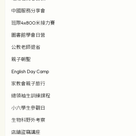
中國服務分享會
班際4x800米接力賽
圖書館學會日營
公教老師退省
親子朝聖
English Day Camp
家教會親子旅行
總領袖生訓練課程
小六學生參觀日
生物科野外考察
店舖盜竊講座