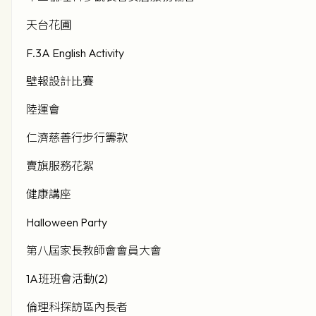
天台花圃
F.3A English Activity
壁報設計比賽
陸運會
仁濟慈善行步行籌款
賣旗服務花絮
健康講座
Halloween Party
第八屆家長教師會會員大會
1A班班會活動(2)
倫理科探訪區內長者