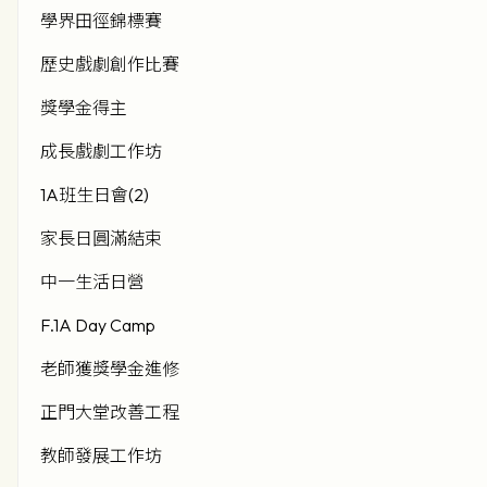
學界田徑錦標賽
歷史戲劇創作比賽
獎學金得主
成長戲劇工作坊
1A班生日會(2)
家長日圓滿結束
中一生活日營
F.1A Day Camp
老師獲獎學金進修
正門大堂改善工程
教師發展工作坊