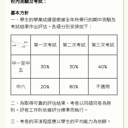
校內測驗及考試：
基本方針
一、學生的學業成績是根據全年所舉行的期中測驗及
考試結果作出評估。各級分別安排如下：
第一次考試
第二次考試
第三次考試
中一至中
30%
30%
40%
五
中六
20%
80%
不適用
二、為取得可靠的評估結果，考卷以同級同卷為原
則。評卷工作則依據評分標準而執行。
三、考卷的深淺程度應以學生的平均能力為依歸。