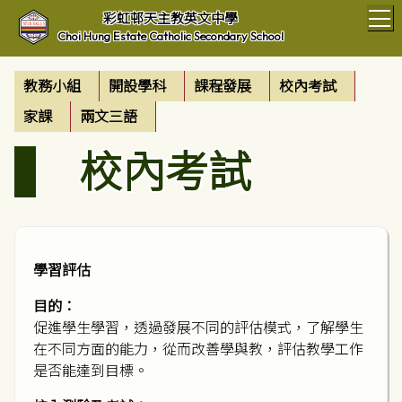
T
彩虹邨天主教英文中學
Choi Hung Estate Catholic Secondary School
教務小組
開設學科
課程發展
校內考試
家課
兩文三語
校內考試
學習評估
目的：
促進學生學習，透過發展不同的評估模式，了解學生
在不同方面的能力，從而改善學與教，評估教學工作
是否能達到目標。