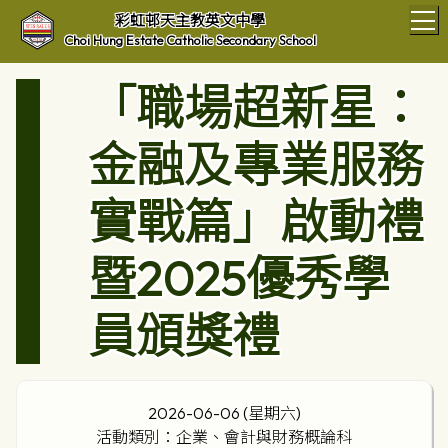
T
彩虹邨天主教英文中學
Choi Hung Estate Catholic Secondary School
「職場超新星：
金融及專業服務
實戰篇」啟動禮
暨2025優秀學
員頒獎禮
2026-06-06 (星期六)
活動類別：企業、會計與財務概論科