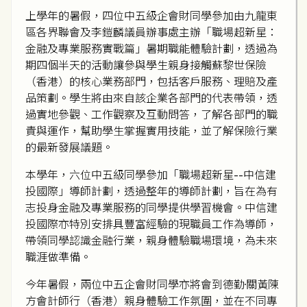
上學年的暑假，四位中五級企會財同學參加由九龍東
區各界聯會及李鎧麟議員辦事處主辦「職場超新星：
金融及專業服務實戰篇」暑期職能體驗計劃，透過為
期四個半天的活動讓參與學生親身接觸蘇黎世保險
（香港）的核心業務部門，包括客戶服務、理賠及產
品策劃。學生將由來自該企業各部門的代表帶領，透
過實地參觀、工作觀察及互動問答，了解各部門的職
責與運作，幫助學生掌握實用技能，並了解保險行業
的最新發展議題。
本學年，六位中五級同學參加「職場超新星--中信建
投國際」導師計劃，透過整年的導師計劃，旨在為有
志投身金融及專業服務的同學提供學習機會。中信建
投國際亦特別安排具豐富經驗的現職員工作為導師，
帶領同學認識金融行業，親身體驗職場環境，為未來
職涯做準備。
今年暑假，兩位中五企會財同學亦將會到德勤·關黃陳
方會計師行（香港）親身體驗工作氛圍，並在不同專