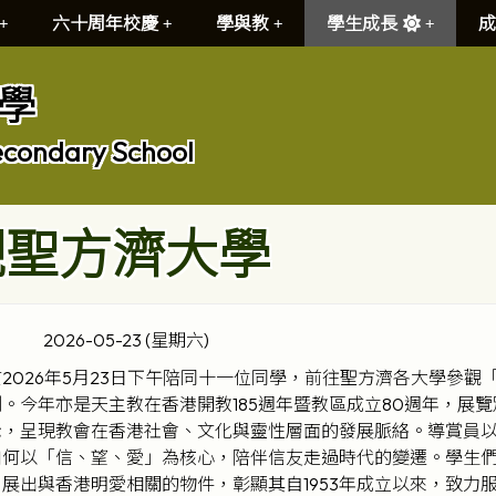
六十周年校慶
學與教
學生成長
成
學
econdary School
觀聖方濟大學
2026-05-23 (星期六)
2026年5月23日下午陪同十一位同學，前往聖方濟各大學參
刻。
今年亦是天主教在香港開教185週年暨教區成立80週年，展
，呈現教會在香港社會、文化與靈性層面的發展脈絡。導賞員以熱
如何以「信、望、愛」為核心，陪伴信友走過時代的變遷。學生
展出與香港明愛相關的物件，彰顯其自1953年成立以來，致力