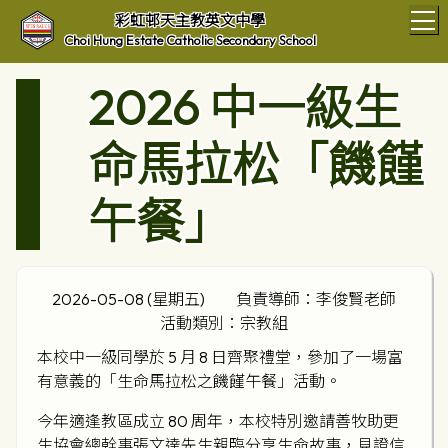
T
彩虹邨天主教英文中學
Choi Hung Estate Catholic Secondary School
2026 中一級生
命馬拉松「饑饉
午餐」
2026-05-08 (星期五)
負責導師：李俊賢老師
活動類別：宗教組
本校中一級同學於 5 月 8 日齊聚禮堂，參加了一場富
有意義的「生命馬拉松之饑饉午餐」活動。
今年適逢教區成立 80 周年，本校特別邀請善牧助更
生協會總幹事張文達先生親臨分享生命故事，見證信