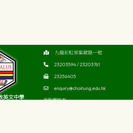
九龍彩虹邨紫葳路一號
23203594 / 23203761
23256405
enquiry@choihung.edu.hk
教英文中學
©版權所有
atholic Secondary
ool
Powered by
Friendly Portal System
v
10.59