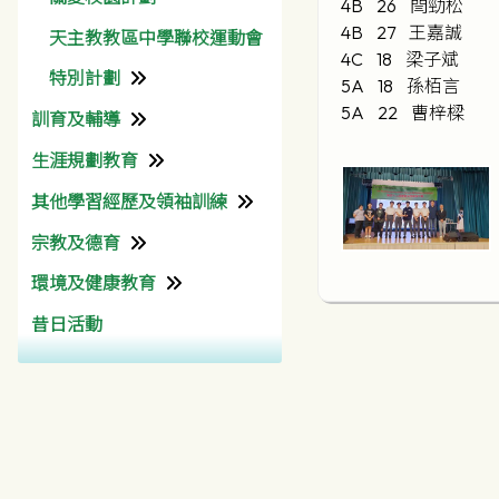
4B 26 閆勁松
4B 27 王嘉誠
天主教教區中學聯校運動會
4C 18 梁子斌
特別計劃
5A 18 孫栢言
5A 22 曹梓樑
訓育及輔導
SEE Programme
生涯規劃教育
訓育組
中六級台灣交流團
其他學習經歷及領袖訓練
輔導組
生涯規劃組
輔仁及彩天互訪計劃
宗教及德育
本校社工
獎助學金
課外活動
中國農村生活體驗團
環境及健康教育
特殊教育需要支援資源
有用連結
其他學習經歷組
宗教組
彩天迎奧運
昔日活動
學生會
道德及公民教育組
環境及學生健康組
共創成長路
大學聯合招生辦法
四社
有用連結(宗教)
陽光計劃
QEF
學友社
其他資助
天主教聖言會
新加坡文化交流團
聖家堂區
梵蒂岡