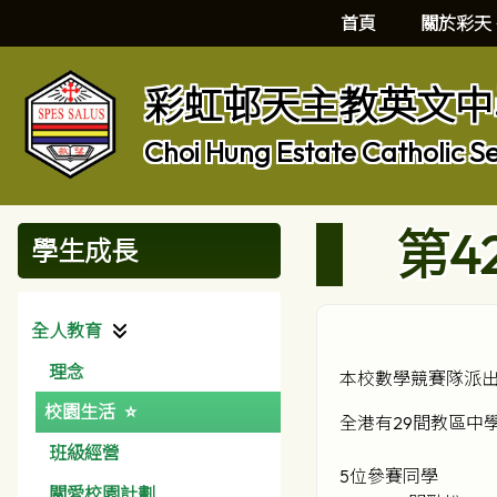
首頁
關於彩天
彩虹邨天主教英文中
Choi Hung Estate Catholic S
第4
學生成長
全人教育
理念
本校數學競賽隊派出
校園生活
全港有29間教區中
班級經營
5位參賽同學
關愛校園計劃