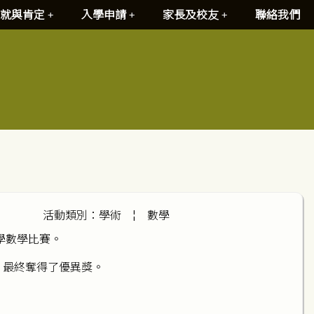
就與肯定
入學申請
家長及校友
聯絡我們
活動類別：學術
¦
數學
學數學比賽。
，最終奪得了優異獎。