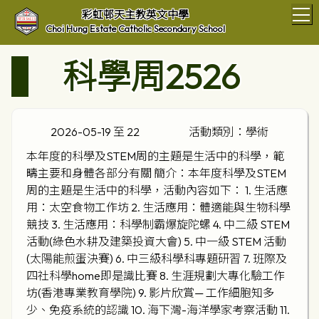
T
彩虹邨天主教英文中學
Choi Hung Estate Catholic Secondary School
科學周2526
2026-05-19 至 22
活動類別：學術
本年度的科學及STEM周的主題是生活中的科學，範
疇主要和身體各部分有關 簡介：本年度科學及STEM
周的主題是生活中的科學，活動內容如下： 1. 生活應
用：太空食物工作坊 2. 生活應用：體適能與生物科學
競技 3. 生活應用：科學制霸爆旋陀螺 4. 中二級 STEM
活動(綠色水耕及建築投資大會) 5. 中一級 STEM 活動
(太陽能煎蛋決賽) 6. 中三級科學科專題研習 7. 班際及
四社科學home即是識比賽 8. 生涯規劃大專化驗工作
坊(香港專業教育學院) 9. 影片欣賞— 工作細胞知多
少、免疫系統的認識 10. 海下灣-海洋學家考察活動 11.