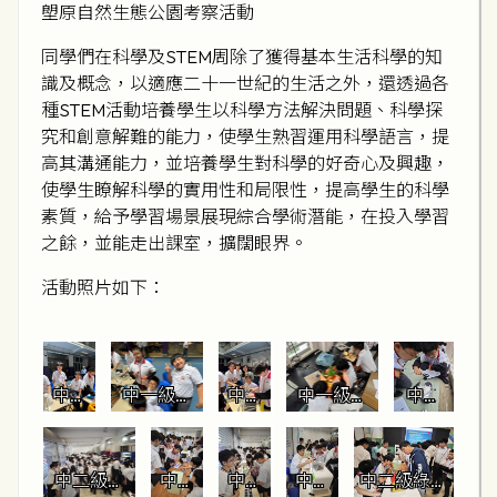
塱原自然生態公園考察活動
同學們在科學及STEM周除了獲得基本生活科學的知
識及概念，以適應二十一世紀的生活之外，還透過各
種STEM活動培養學生以科學方法解決問題、科學探
究和創意解難的能力，使學生熟習運用科學語言，提
高其溝通能力，並培養學生對科學的好奇心及興趣，
使學生瞭解科學的實用性和局限性，提高學生的科學
素質，給予學習場景展現綜合學術潛能，在投入學習
之餘，並能走出課室，擴闊眼界。
活動照片如下：
中一
中一級太
中一
中一級太
中一
級太
陽能煎蛋
級太
陽能煎蛋
級太
陽能
器(決賽) 
陽能
器(初賽)
陽能
煎蛋
(3)
煎蛋
煎蛋
中二級綠
中二
中二
中二
中二級綠色