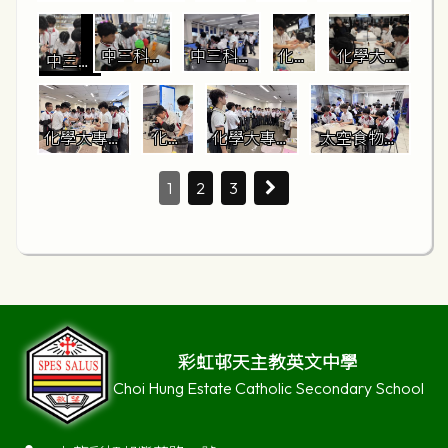
器(決
器(決
器初
色水耕及
級綠
級綠
級綠
水耕及建築
賽) 
賽)
賽
建築大賽1
色水
色水
色水
大賽5
(2)
中三科學
中三科學
化學
化學大專
耕及
耕及
耕及
中三科
專題探究
專題探究
大專
工作坊2
建築
建築
建築
學專題
2
3
工作
大賽
大賽
大賽
探究1
坊1
2
3
4
化學大專工
化學
化學大專工
太空食物工
作坊3
大專
作坊5
作坊1
工作
1
2
3
坊4
彩虹邨天主教英文中學
Choi Hung Estate Catholic Secondary School