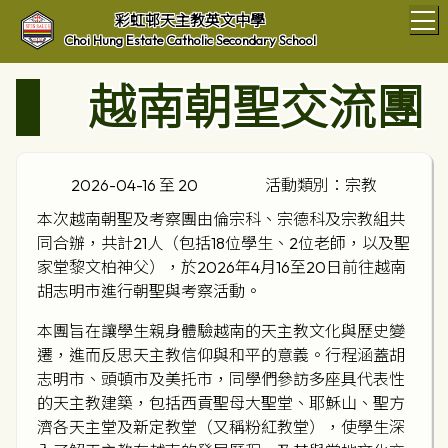
T
彩虹邨天主教英文中學
Choi Hung Estate Catholic Secondary School
越南朝聖交流團
2026-04-16 至 20
活動類別：宗教
本次越南朝聖及考察團由倫宗科、宗德科及宗教組共
同合辦，共計21人（包括18位學生、2位老師，以及聖
家堂黎文柏神父），於2026年4月16至20日前往越南
胡志明市進行朝聖與考察活動。
本團旨在讓學生親身體驗越南的天主教文化與歷史變
遷，進而反思天主教信仰與和平的意義。行程涵蓋胡
志明市、頭頓市及美托市，同學們參訪多座具代表性
的天主教建築，包括西貢聖母大聖堂、耶穌山、聖方
濟各天主堂及新定教堂（又稱粉紅教堂），使學生深