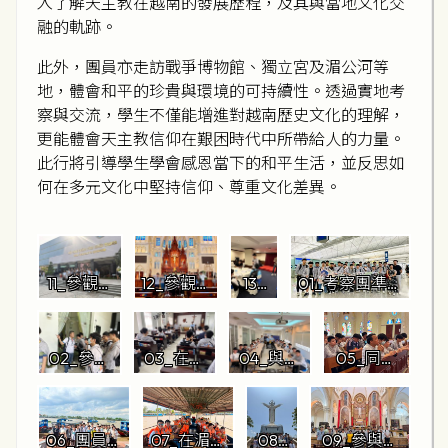
入了解天主教在越南的發展歷程，及其與當地文化交
融的軌跡。
此外，團員亦走訪戰爭博物館、獨立宮及湄公河等
地，體會和平的珍貴與環境的可持續性。透過實地考
察與交流，學生不僅能增進對越南歷史文化的理解，
更能體會天主教信仰在艱困時代中所帶給人的力量。
此行將引導學生學會感恩當下的和平生活，並反思如
何在多元文化中堅持信仰、尊重文化差異。
11_參觀戰
12_參觀雙
13_
01_考察團準備
爭博物館
榮（雙
同學
前往越南胡志
永）教堂
於每
明市
晚行
02_參觀
03_在胡
04_與聖
05_同學
程完
獨立宮
志明市聖
言會會院
們一同祈
結後
言會會院
院長合照
禱
分享
進行交流
06_團員們
07_在湄公
08_
09_參與聖