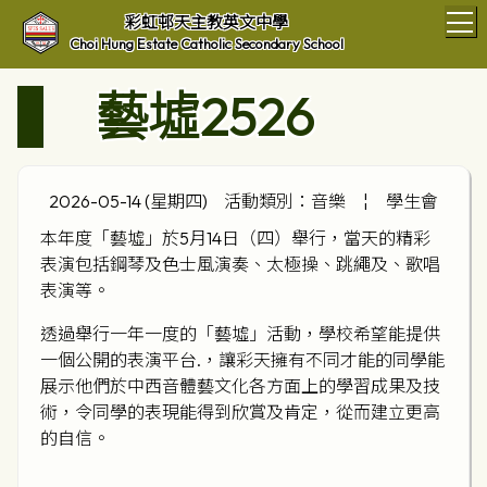
T
彩虹邨天主教英文中學
Choi Hung Estate Catholic Secondary School
藝墟2526
2026-05-14 (星期四)
活動類別：音樂
¦
學生會
本年度「藝墟」於5月14日（四）舉行，當天的精彩
表演包括鋼琴及色士風演奏、太極操、跳繩及、歌唱
表演等。
透過舉行一年一度的「藝墟」活動，學校希望能提供
一個公開的表演平台.，讓彩天擁有不同才能的同學能
展示他們於中西音體藝文化各方面上的學習成果及技
術，令同學的表現能得到欣賞及肯定，從而建立更高
的自信。