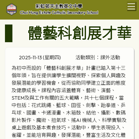
T
彩虹邨天主教英文中學
Choi Hung Estate Catholic Secondary School
體藝科創展才華
2025-11-13 (星期四)
活動類別：課外活動
為初中而設的「體藝科創展才華」計畫已踏入第十三
個年頭，旨在提供讓學生擴闊視野、探索個人興趣及
發展潛能的學習機會，從而協助同學建立正面的態度
及健康成長。課程內容涵蓋體育、藝術、演藝、
STEM及與工作有關的五大範疇，共十七個課程，當
中包括：花式跳繩、籃球、田徑、劍擊、跆拳道、乒
乓球、國畫、卡通漫畫、木箱鼓、結他、攝影、數碼
影片製作、魔術、扭氣球、搖AI 機械人、科學實驗及
桌上遊戲及基本煮食技巧。活動中，學生表現投入、
雀躍，並能培育興趣，發揮潛能，豐富生活及文化體