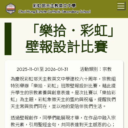
T
彩虹邨天主教英文中學
Choi Hung Estate Catholic Secondary School
「樂拾．彩虹」
壁報設計比賽
2025-11-01 至 2026-01-31
活動類別：宗教
為慶祝彩虹邨天主教英文中學建校六十周年，宗教組
特別舉辦「樂拾．彩虹」班際壁報設計比賽，藉此提
升學生的宗教素養與創意表達。是次比賽以「樂拾彩
虹」為主題，彩虹象徵天主的盟約與祝福，提醒我們
天主常與我們同在，並以祂的愛陪伴我們生活。
透過壁報創作，同學們能展現才華，在作品中融入宗
教元素，引用聖經金句，共同表達對天主感恩的心；