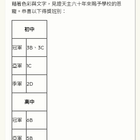
藉著色彩與文字，見證天主六十年來賜予學校的恩
寵。恭喜以下得獎班別：
初中
冠軍
3B、3C
亞軍
1C
季軍
2D
高中
冠軍
6B
亞軍
5B