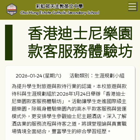
T
彩虹邨天主教英文中學
Choi Hung Estate Catholic Secondary School
香港迪士尼樂園
款客服務體驗坊
2026-01-24 (星期六)
活動類別：生涯規劃小組
為提升學生對旅遊與款待行業的認識，本校旅遊與款
待科與生涯規劃組於2026年1月24日舉辦「香港迪士
尼樂園款客服務體驗坊」。
活動讓學生走進國際級主
題樂園，除親身體驗樂園內的高水平款客服務與營運
模式外，更安排學生參觀迪士尼主題酒店，深入了解
酒店業的服務流程與待客之道，將課堂理論與真實職
場情境全面結合，豐富學生的綜合學習經歷。