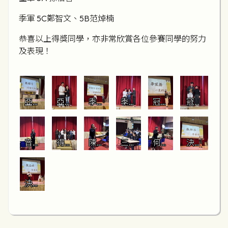
季軍 5C鄭智文、5B范焯楠
恭喜以上得獎同學，亦非常欣賞各位參賽同學的努力
及表現！
亞軍
亞軍
季軍
季軍
冠軍
冠軍
5A孫
5A孫
5C鄭
5C鄭
6A李
6A李
柏言
柏言
智
智
家揚
家揚
同學
文、
文、
同學
音樂
得獎
陳署
三位
何校
決賽
5B范
5B范
科主
者與
任副
決賽
長就
同學
焯楠
焯楠
任就
何校
校長
評判
參賽
投入
同學
參賽
長及
就參
同學
演出
決賽
同學
評判
賽同
表現
同學
表現
合照
學表
點評
精彩
點評
現點
演出