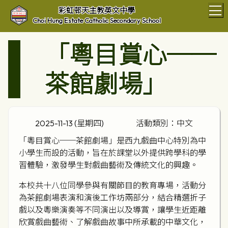
T
彩虹邨天主教英文中學
Choi Hung Estate Catholic Secondary School
「粵目賞心──
茶館劇場」
2025-11-13 (星期四)
活動類別：中文
「粵目賞心──茶館劇場」是西九戲曲中心特別為中
小學生而設的活動，旨在於課堂以外提供跨學科的學
習體驗，激發學生對戲曲藝術及傳統文化的興趣。
本校共十八位同學參與有關節目的教育專場，活動分
為茶館劇場表演和演後工作坊兩部分，結合精選折子
戲以及粵樂演奏等不同演出以及導賞，讓學生近距離
欣賞戲曲藝術、了解戲曲故事中所承載的中華文化，