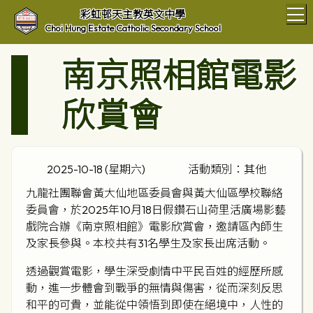
T
彩虹邨天主教英文中學
Choi Hung Estate Catholic Secondary School
南京照相館電影
欣賞會
2025-10-18 (星期六)
活動類別：其他
九龍社團聯會黃大仙地區委員會與黃大仙區學校聯絡
委員會，於2025年10月18日假鑽石山荷里活廣場影藝
戲院合辦《南京照相館》電影欣賞會，邀請區內師生
及家長參與。本校共有31名學生及家長出席活動。
透過觀賞電影，學生深受劇情中平民百姓的經歷所感
動，進一步體會到戰爭的無情與傷害，從而深刻反思
和平的可貴，並能從中領悟到即使在絕境中，人性的