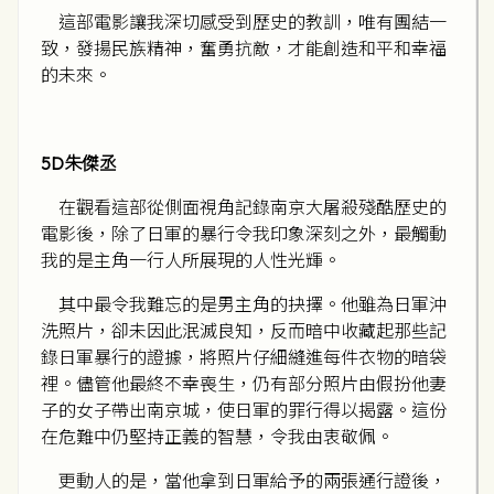
這部電影讓我深切感受到歷史的教訓，唯有團結一
致，發揚民族精神，奮勇抗敵，才能創造和平和幸福
的未來。
5D朱傑丞
在觀看這部從側面視角記錄南京大屠殺殘酷歷史的
電影後，除了日軍的暴行令我印象深刻之外，最觸動
我的是主角一行人所展現的人性光輝。
其中最令我難忘的是男主角的抉擇。他雖為日軍沖
洗照片，卻未因此泯滅良知，反而暗中收藏起那些記
錄日軍暴行的證據，將照片仔細縫進每件衣物的暗袋
裡。儘管他最終不幸喪生，仍有部分照片由假扮他妻
子的女子帶出南京城，使日軍的罪行得以揭露。這份
在危難中仍堅持正義的智慧，令我由衷敬佩。
更動人的是，當他拿到日軍給予的兩張通行證後，