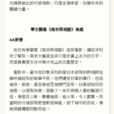
光輝與彼此的守望相助，仍是支撐希望、改變未來的
關鍵力量。
學
生觀看《南京照相館》
後感
4A麥晉
近日有幸觀賞《南京照相館》這部電影，讓我深刻
地了解到，南京大屠殺並非只是史書上冰冷的文字，
而是真實發生在中華大地上的沉重歷史。
電影中，最令我印象深刻的是日本部隊的照相師佐
藤所捕捉到的無辜平民。他們遭受日軍的暴行，包括
搶掠、剜首，甚至被迫互相搏鬥至死。日軍卻如同狂
徒般，以殺戮為樂，發動了一系列慘絕人寰的屠殺行
徑，像是百人斬、集體槍殺、縱火等，令人震驚。而
當時的守城部隊更是軟弱無能，拋下城中的百姓，像
無頭蒼蠅般四散而逃。